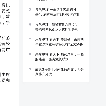
大提供
果然视频|一车活牛因暴晒“中
5
；要激
暑”，消防员及时到场喷淋作业
力，建
当，争
果然视频｜演绎齐鲁农耕文明，
6
鲁源村恢弘夜场大秀即将亮相！
持和落
果然视频·看天下|美财长：未来两
7
民营经
年霍尔木兹海峡将变得“无关紧要”
内需市
果然视频·看天下|独家录音：一商
8
船遇袭，船员紧急呼救
敢说3分钟丨河南休假新政，几分
9
副主席
期待几分忧
成员和