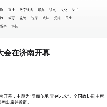
剧
直播
数字强省
帮办
观点
文化
V-IP
旅
教育
监管
智库
政法
党建
民生
观察
科技
大会在济南开幕
南开幕，主题为“儒商传承 青创未来”。全国政协副主席
乃翔出席并致辞。