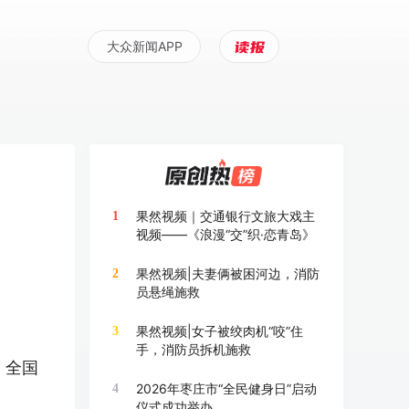
大众新闻APP
果然视频｜交通银行文旅大戏主
1
视频——《浪漫“交”织·恋青岛》
果然视频|夫妻俩被困河边，消防
2
员悬绳施救
果然视频|女子被绞肉机“咬”住
3
手，消防员拆机施救
、全国
2026年枣庄市“全民健身日”启动
4
仪式成功举办