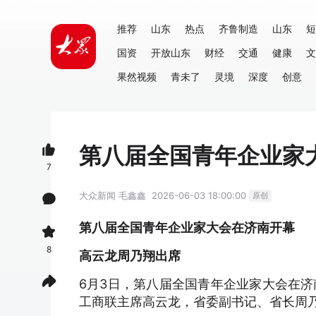
推荐
山东
热点
齐鲁制造
山东
短
国资
开放山东
财经
交通
健康
文
果然视频
青未了
灵境
深度
创意
第八届全国青年企业家
7
大众新闻
毛鑫鑫
2026-06-03 18:00:00
原创
第八届全国青年企业家大会在济南开幕
8
高云龙周乃翔出席
6月3日，第八届全国青年企业家大会在济
工商联主席高云龙，省委副书记、省长周