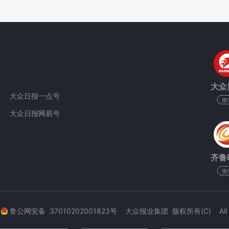
大众
大众日报一点号
微
大众日报网易号
齐鲁
微
3
鲁公网安备 37010202001823号 大众报业集团 版权所有(C) All Rig