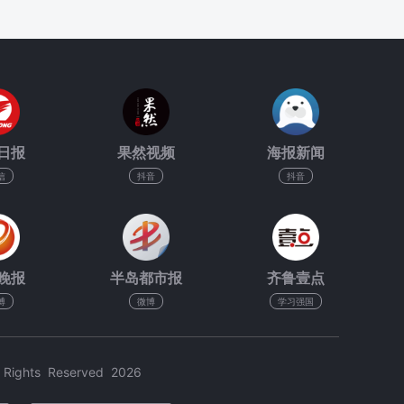
日报
果然视频
海报新闻
信
抖音
抖音
晚报
半岛都市报
齐鲁壹点
博
微博
学习强国
hts Reserved 2026