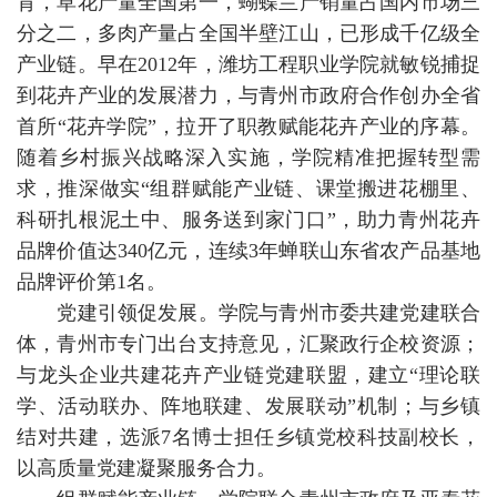
育，草花产量全国第一，蝴蝶兰产销量占国内市场三
分之二，多肉产量占全国半壁江山，已形成千亿级全
产业链。早在2012年，潍坊工程职业学院就敏锐捕捉
到花卉产业的发展潜力，与青州市政府合作创办全省
首所“花卉学院”，拉开了职教赋能花卉产业的序幕。
随着乡村振兴战略深入实施，学院精准把握转型需
求，推深做实“组群赋能产业链、课堂搬进花棚里、
科研扎根泥土中、服务送到家门口”，助力青州花卉
品牌价值达340亿元，连续3年蝉联山东省农产品基地
品牌评价第1名。
党建引领促发展。学院与青州市委共建党建联合
体，青州市专门出台支持意见，汇聚政行企校资源；
与龙头企业共建花卉产业链党建联盟，建立“理论联
学、活动联办、阵地联建、发展联动”机制；与乡镇
结对共建，选派7名博士担任乡镇党校科技副校长，
以高质量党建凝聚服务合力。