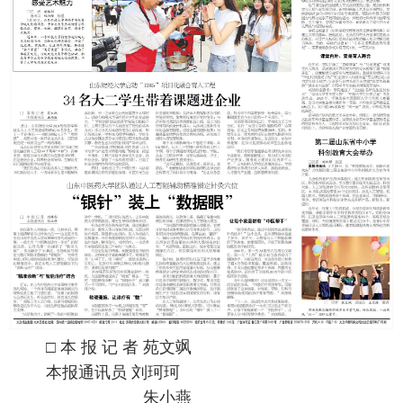
□ 本 报 记 者 苑文飒
本报通讯员 刘珂珂
朱小燕