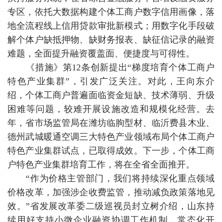
专区，依托大数据构建个体工商户数字信用画像，落
地全流程线上信用贷款审批新模式；用数字化手段破
解个体户缺抵押物、缺财务报表、缺征信记录的融资
难题，全面提升融资覆盖面、便捷度与可得性。
《措施》第12条创新提出“梯度培育个体工商户
特色产业集群”，引发广泛关注。对此，王向东介
绍，个体工商户普遍面临资金短缺、技术薄弱、升级
困难等问题，较难开展设施改造和规模化经营。去
年，省市场监管局在潍坊临朐型材、临沂费县木业、
德州武城暖通空调三大特色产业领域布局个体工商户
特色产业集群试点，已取得成效。下一步，个体工商
户特色产业集群培育工作，将在全省全面推开。
“作为价格主管部门，我们将持续深化重点领域
价格改革，加强涉企收费监管，推动减负政策落地见
效。”省发展改革委二级巡视员封立树介绍，山东持
续用好支持小微企业融资协调工作机制，常态化开