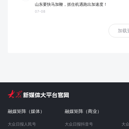
山东要快马加鞭，抓住机遇跑出加速度！
07-08
加载
融媒矩阵（媒体）
融媒矩阵（商业）
大众日报人民号
大众日报抖音号
大