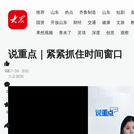
推荐
山东
热点
齐鲁制造
山东
短剧
国资
开放山东
财经
交通
健康
文旅
果然视频
青未了
灵境
深度
创意
观察
说重点｜紧紧抓住时间窗口
22
07-08
原创
大众新闻
2
9