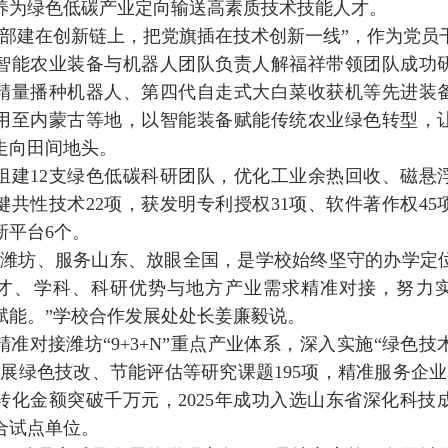
养为绿色低碳产业定向输送高素质技术技能人才。
建在创新链上，把党旗插在技术创新一线”，作为党员
智能农业装备与机器人团队负责人解福祥带领团队成功
精量播种机器人、第四代自走式大白菜收获机等先进装
用至内蒙古等地，以智能装备赋能传统农业绿色转型，
走向田间地头。
12支绿色低碳科研团队，优化工业余热回收、磁悬
键共性技术22项，获发明专利授权31项、软件著作权45
新平台6个。
坊、服务山东、放眼全国，是学校始终坚守的办学定
才、学科、科研优势与地方产业需求精准对接，努力
赋能。”学校合作发展处处长姜廉毅说。
对接潍坊“9+3+N”重点产业体系，深入实施“绿色技
开展绿色技改、节能评估等研究课题195项，精准服务企业3
转化金额突破千万元，2025年成功入选山东省深化科技
合试点单位。