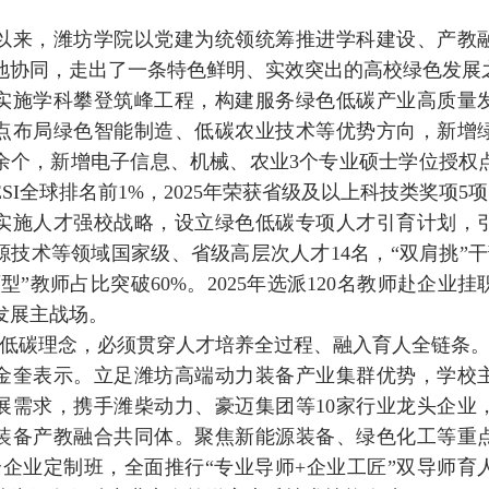
，潍坊学院以党建为统领统筹推进学科建设、产教
地协同，走出了一条特色鲜明、实效突出的高校绿色发展
学科攀登筑峰工程，构建服务绿色低碳产业高质量
点布局绿色智能制造、低碳农业技术等优势方向，新增
0余个，新增电子信息、机械、农业3个专业硕士学位授权
SI全球排名前1%，2025年荣获省级及以上科技类奖项5
人才强校战略，设立绿色低碳专项人才引育计划，
源技术等领域国家级、省级高层次人才14名，“双肩挑”干部
型”教师占比突破60%。2025年选派120名教师赴企业
发展主战场。
碳理念，必须贯穿人才培养全过程、融入育人全链条。
金奎表示。立足潍坊高端动力装备产业集群优势，学校
展需求，携手潍柴动力、豪迈集团等10家行业龙头企业
装备产教融合共同体。聚焦新能源装备、绿色化工等重
个企业定制班，全面推行“专业导师+企业工匠”双导师育