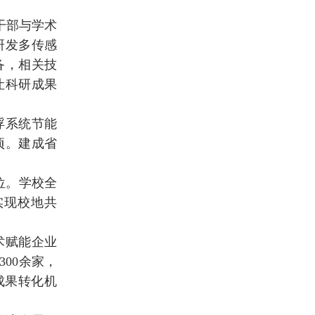
干部与学术
研发多传感
备，相关技
让科研成果
浮系统节能
项。建成省
位。学校全
实现校地共
术赋能企业
00余家，
成果转化机