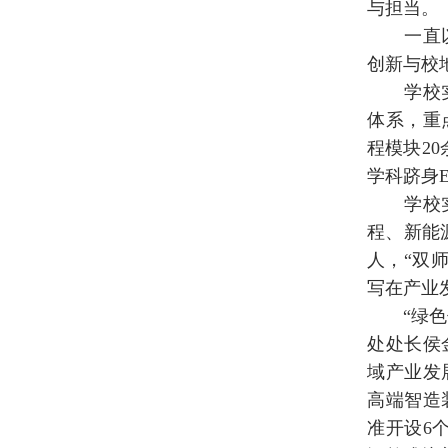
与担当。
一直以来
创新与校
学校实施
体系，重
程模块2
学科跻身E
学校实施
程、新能
人，“双师
写在产业
“绿色低
处处长侯
域产业发
高端智造
准开设6