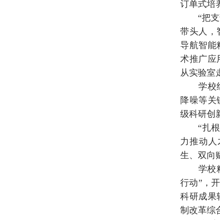
订单式培
“把支部
带头人，
导航智能
术推广应
从实验室
学校组建
降噪等关
级科研创
“扎根潍
力推动人
生、双向
学校精准
行动”，
科研成果
制改革综