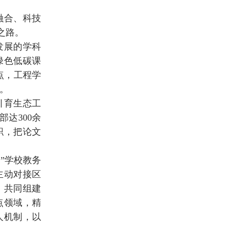
融合、科技
之路。
发展的学科
绿色低碳课
点，工程学
项。
引育生态工
达300余
挂职，把论文
”学校教务
主动对接区
，共同组建
点领域，精
人机制，以