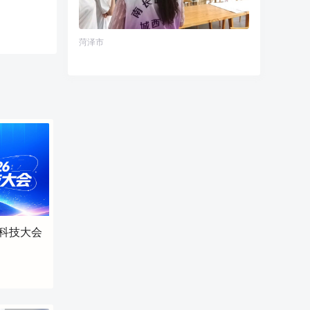
社区网格化管理体系，工作人员详细讲
解辖区地理布局、网格划分机制、网格
员与楼栋长队伍配置，介绍基层工作者
菏泽市
依托网格化体系收集民情、化解矛盾、
服务居民的工作模式，让队员直观认识
海岛特殊地理条件下基层治理的运行逻
辑。 随后，队员来到社区文化活动室。
书画室内，水墨荷花等书画作品整齐悬
挂，宽敞的桌椅、完善的配套设施为居
民开展书画交流、文艺创作提供良好平
台。工作人员介绍，社区常态化面向居
民开展书画课堂、文化沙龙等文艺活
动，丰富海岛居民精神文化生活，打造
群众家门口的文化乐园。 在宣传展示区
域，健康教育宣传栏、群众精准服务清
单有序陈列，清晰展现社区健康科普、
便民服务、安全宣教等常态化工作。工
省科技大会
作人员结合海岛居民实际需求，介绍社
区如何将文化服务、民生保障、政策宣
传有机融合，打通服务群众、文化惠民
的“最后一米”。 调研交流过程中，队员
们结合专业知识，围绕海岛文旅融合、
社区文化品牌打造、青少年文化活动开