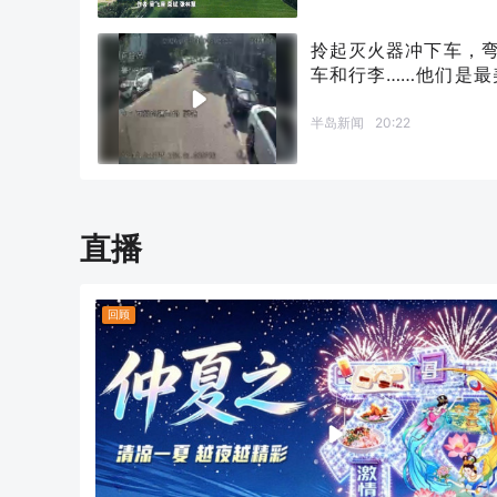
拎起灭火器冲下车，
车和行李……他们是最
摆渡人”
半岛新闻
20:22
直播
回顾