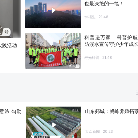
也最决绝的一笔！
钟福生
21:48
科普进万家 | 科普护
防溺水宣传守护少年成
实践活动
寿光科普
21:48
意浓 勾勒
山东郯城：蚂蚱养殖拓
大众新闻
20:23