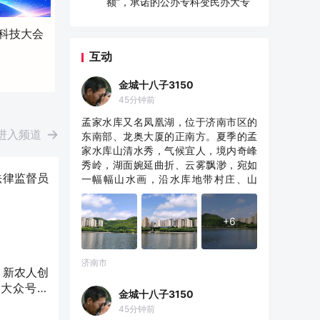
额”，承诺的公办专科变民办大专
省科技大会
互动
金城十八子3150
45分钟前
孟家水库又名凤凰湖，位于济南市区的
进入频道
东南部、龙奥大厦的正南方。夏季的孟
家水库山清水秀，气候宜人，境内奇峰
秀岭，湖面婉延曲折、云雾飘渺，宛如
法律监督员
一幅幅山水画，沿水库地带村庄、山
峦、树林时隐时现，仿佛置身人间仙
境。盛夏是孟家水库景色最美的季节。
+6
济南市
、新农人创
｜大众号点
金城十八子3150
45分钟前