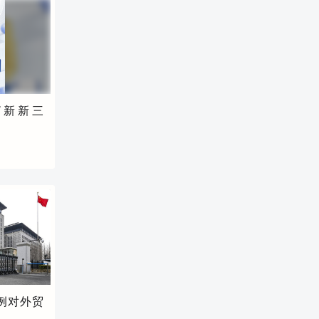
展等话题积极提问。大家深刻认识到，
基层文化阵地不仅是居民休闲娱乐的场
所，更是凝聚民心、传播文明、推进基
层治理的重要载体。长岛立足海岛特
色，不断完善新时代文明实践阵地，以
文化滋养人心，为海岛基层治理注入持
久动力。 此次调研活动，让实践队员充
“新新三
分见识海岛社区在基层治理与文化建设
方面的创新实践。下一步，“滴水涟
漪”社会实践队将汇总调研成果，思考文
化赋能海岛基层发展的可行思路，持续
发挥青年学子专业优势，为海岛精神文
明建设建言献策。 （通讯员：时晓姗 冯
若琪）
例对外贸