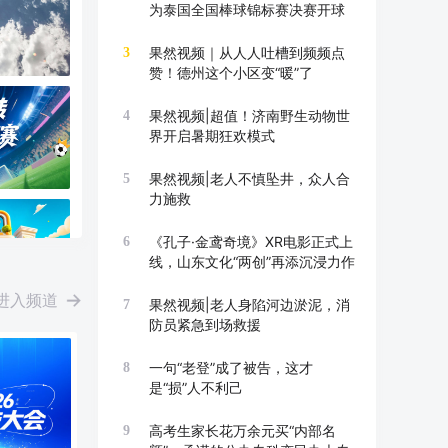
为泰国全国棒球锦标赛决赛开球
果然视频｜从人人吐槽到频频点
3
赞！德州这个小区变“暖”了
果然视频|超值！济南野生动物世
4
界开启暑期狂欢模式
果然视频|老人不慎坠井，众人合
5
力施救
《孔子·金鸢奇境》XR电影正式上
6
线，山东文化“两创”再添沉浸力作
进入频道
果然视频|老人身陷河边淤泥，消
7
防员紧急到场救援
一句“老登”成了被告，这才
8
是“损”人不利己
高考生家长花万余元买“内部名
9