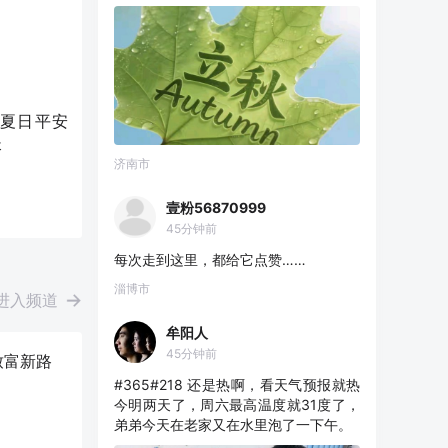
航夏日平安
长
济南市
壹粉56870999
45分钟前
每次走到这里，都给它点赞……
淄博市
进入频道
牟阳人
45分钟前
致富新路
#365#218 还是热啊，看天气预报就热
今明两天了，周六最高温度就31度了，
弟弟今天在老家又在水里泡了一下午。