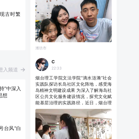
现古时繁
潍坊市
C
22:33
进入频道
烟台理工学院文法学院“滴水涟漪”社会
实践队探访长岛社区文化阵地，感受海
持”中深入
岛精神文明建设成果 为深入了解海岛社
思想
区公共文化服务建设情况，探究文化赋
能基层治理的实践路径，近日，烟台理
工学院文法学院“滴水涟漪”社会实践队
走进南长山街道城西社区，开展文化建
设专题调研活动。 社区工作人员带领实
践队员依次参观社区各个功能空间。 在
号台风"白
网格化治理展示区，队员认真学习海岛