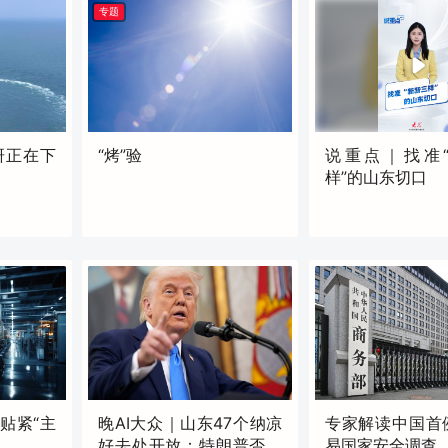
专题
研正在下
“烤”验
说重点｜找准
样”的山东切口
原创
17:20
贴紧“主
晚AI大众｜山东47个纳凉
专家解读中国首
好去处开放；特朗普否认
易国家安全调查