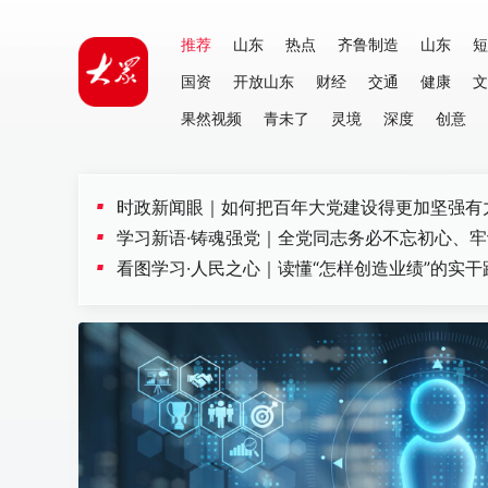
推荐
山东
热点
齐鲁制造
山东
短
国资
开放山东
财经
交通
健康
文
果然视频
青未了
灵境
深度
创意
时政新闻眼｜如何把百年大党建设得更加坚强有
学习新语·铸魂强党｜全党同志务必不忘初心、
看图学习·人民之心｜读懂“怎样创造业绩”的实干