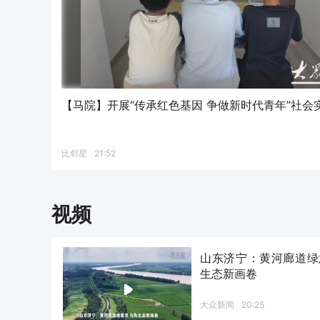
【马院】开展“传承红色基因 争做新时代青年”社会
比邻星
21:52
视频
山东济宁：黄河廊道绿
生态新画卷
大众新闻
20:25