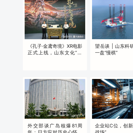
《孔子·金鸢奇境》XR电影
望岳谈 | 山东科
正式上线，山东文化“两
一盘“慢棋”
创”再添沉浸力作
原创
独家
14:36
22:09
外交部谈广岛核爆81周
企业站C位，创新
年：日方应对历史心怀敬
战场”