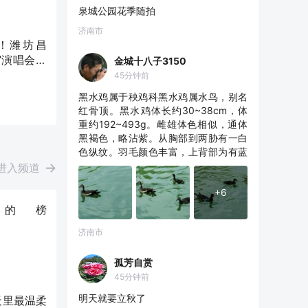
泉城公园花季随拍
济南市
！潍坊昌
”演唱会即
金城十八子3150
45分钟前
黑水鸡属于秧鸡科黑水鸡属水鸟，别名
红骨顶。黑水鸡体长约30~38cm，体
重约192~493g。雌雄体色相似，通体
黑褐色，略沾紫。从胸部到两胁有一白
色纵纹。羽毛颜色丰富，上背部为有蓝
灰光泽的黑色，下背部、两肩和翅膀的
进入频道
覆羽为橄榄褐色。下腹部有些羽毛尖端
+6
白色，形成黑白相杂的斑块。尾下覆
羽，中央黑色，两侧纯白。跗趾、趾黄
的榜
绿色，爪子黑色。虹膜颜色为红色，喙
济南市
为浅黄绿色，喙基部为鲜红色。额甲上
端圆形，鲜红橙色。游泳时尾部向上翘
起露出尾下十分明显的两块白斑。
孤芳自赏
45分钟前
明天就要立秋了
天里最温柔