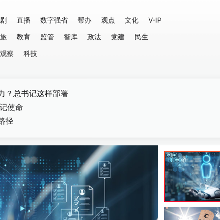
剧
直播
数字强省
帮办
观点
文化
V-IP
旅
教育
监管
智库
政法
党建
民生
观察
科技
力？总书记这样部署
牢记使命
路径