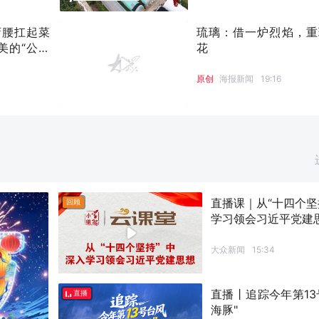
弯腰扛起菜
琉璃：借一炉烈焰，重
美的“公交
花
原创
海报新闻
19:16
直播课｜从“十四个坚
回顾
学习领会习近平党建
大众新闻
15:34
直播丨追踪今年第13
直播
海豚"