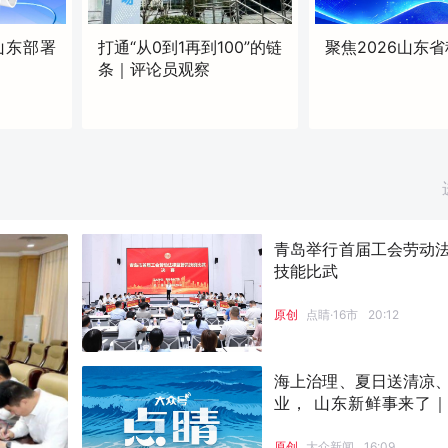
山东部署
打通“从0到1再到100”的链
聚焦2026山东
条｜评论员观察
原创
17:36
青岛举行首届工会劳动
技能比武
原创
点睛·16市
20:12
海上治理、夏日送清凉
业， 山东新鲜事来了
睛
原创
大众新闻
16:09