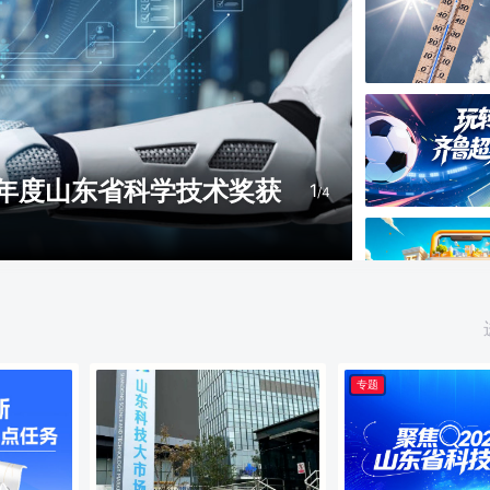
退？
2
/4
专题