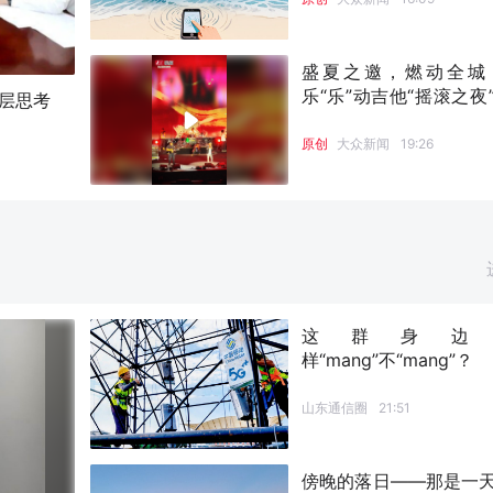
盛夏之邀，燃动全城
乐“乐”动吉他“摇滚之夜
深层思考
将开唱
原创
大众新闻
19:26
这群身边
样“mang”不“mang”？
山东通信圈
21:51
傍晚的落日——那是一