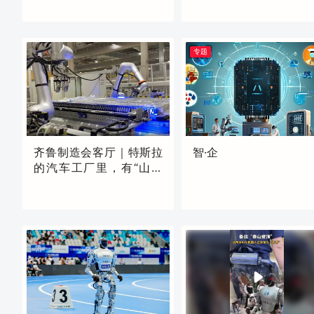
独家
独家
昨天19:05
昨天19:32
专题
齐鲁制造会客厅｜特斯拉
智·企
的汽车工厂里，有“山东
造”机器人在干活
现场
昨天18:52