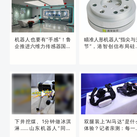
机器人也要有“手感”！鲁
瞄准人形机器人“指尖与
企推进六维力传感器国产
节”，港智创信布局硅
化
MEMS六维力传感器
现场
现场
昨天20:37
昨天20:13
下井挖煤、1分钟做冰淇
双腿装上“AI马达”是什
淋……山东机器人“同学
体验？记者亲测：每一
会”花式炫技
都像有人轻轻推着走