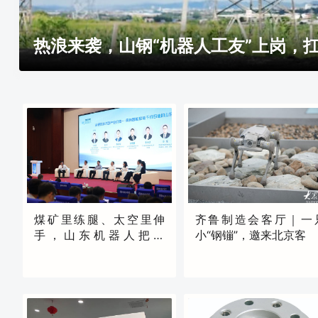
热浪来袭，山钢“机器人工友”上岗，
煤矿里练腿、太空里伸
齐鲁制造会客厅｜一
手，山东机器人把自
小“钢镚”，邀来北京客
己“卷”成六边形战士
现场
现场
06:32
昨天23:00