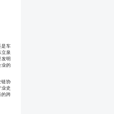
还是车
陈立泉
要发明
企业的
业链协
产业史
新的跨