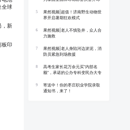
坐全球
果然视频|超值！济南野生动物世
5
界开启暑期狂欢模式
局，新
果然视频|老人不慎坠井，众人合
6
力施救
刻板印
果然视频|老人身陷河边淤泥，消
7
防员紧急到场救援
高考生家长花万余元买“内部名
8
额”，承诺的公办专科变民办大专
寄送中！你的枣庄职业学院录取
9
通知书，来了！