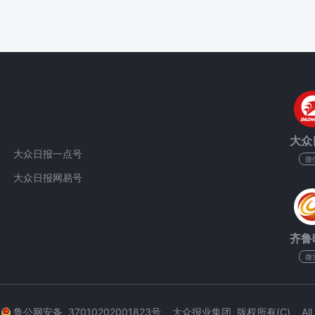
大众
大众日报一点号
微
大众日报网易号
齐鲁
微
3
鲁公网安备 37010202001823号 大众报业集团 版权所有(C) All Rig