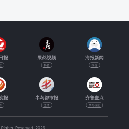
日报
果然视频
海报新闻
信
抖音
抖音
晚报
半岛都市报
齐鲁壹点
博
微博
学习强国
hts Reserved 2026