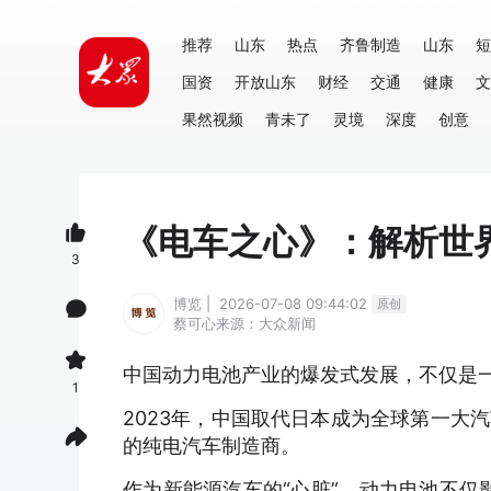
推荐
山东
热点
齐鲁制造
山东
短
国资
开放山东
财经
交通
健康
文
果然视频
青未了
灵境
深度
创意
《电车之心》：解析世界
3
博览 | 2026-07-08 09:44:02
原创
蔡可心
来源：大众新闻
中国动力电池产业的爆发式发展，不仅是
1
2023年，中国取代日本成为全球第一大
的纯电汽车制造商。
作为新能源汽车的“心脏”，动力电池不仅