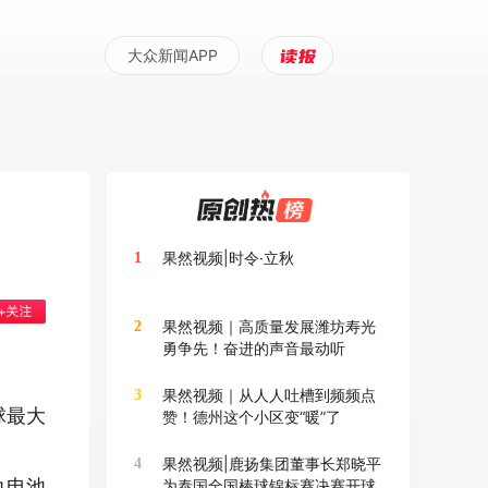
大众新闻APP
果然视频|时令·立秋
1
果然视频｜高质量发展潍坊寿光
2
勇争先！奋进的声音最动听
。
果然视频｜从人人吐槽到频频点
3
球最大
赞！德州这个小区变“暖”了
果然视频|鹿扬集团董事长郑晓平
4
力电池
为泰国全国棒球锦标赛决赛开球