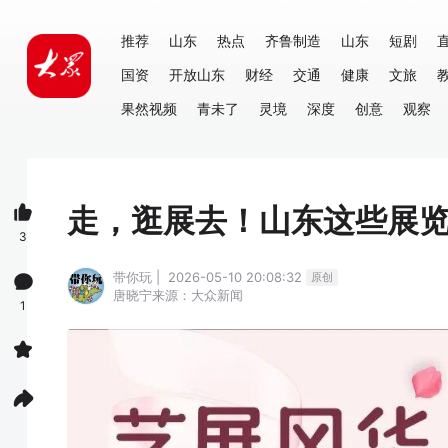
推荐
山东
热点
齐鲁制造
山东
短剧
国资
开放山东
财经
交通
健康
文旅
果然视频
青未了
灵境
深度
创意
观察
走，逛展去！山东这些展
3
带你玩 | 2026-05-10 20:08:32
原创
唐晓宁
来源：大众新闻
1