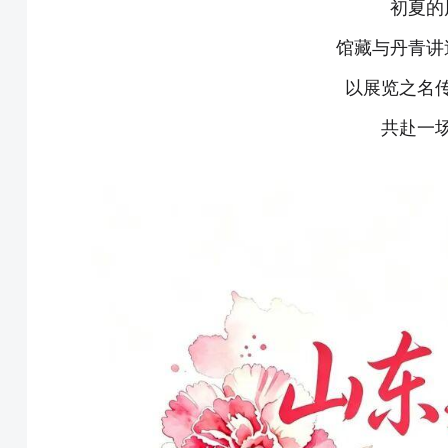
初夏的
馆藏与丹青讲
以展览之名
共赴一