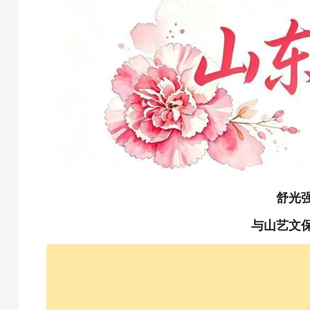
舒光
与山艺文