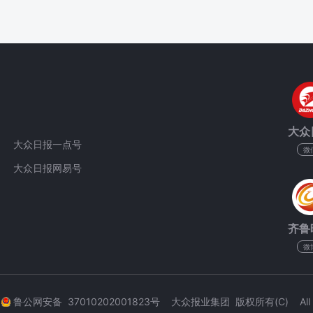
大众
大众日报一点号
微
大众日报网易号
齐鲁
微
3
鲁公网安备 37010202001823号 大众报业集团 版权所有(C) All Rig