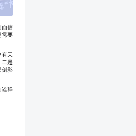
画面信
更需要
中有天
。二是
景倒影
的诠释