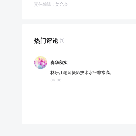
责任编辑：姜允会
热门评论
(1)
春华秋实
林乐江老师摄影技术水平非常高。
06-06