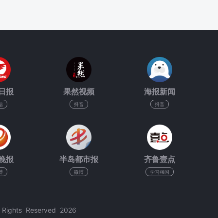
日报
果然视频
海报新闻
信
抖音
抖音
晚报
半岛都市报
齐鲁壹点
博
微博
学习强国
hts Reserved 2026