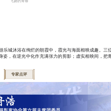
飞扬的青春
黄海游乐城沐浴在绚烂的朝霞中，霞光与海面相映成趣。三
身姿，在逆光中化作充满张力的剪影；虚实相映间，把
专家点评