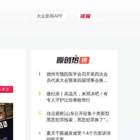
大众新闻APP
德州市预防医学会召开第四次会
1
员代表大会暨第四届理事会换届
大会
微纪录丨高温天，来滑冰吧！有
2
专人守护让你勇敢滑行
佳点观察|山东公开征集十类新型
3
黑恶犯罪线索，黑恶犯罪换了“马
甲”也要打
夏天干眼越发难受？4个方面讲清
4
护眼方案