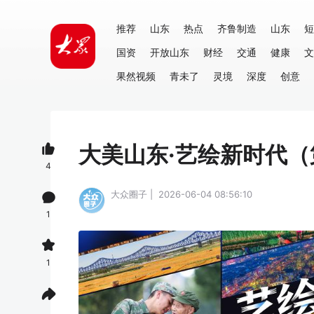
推荐
山东
热点
齐鲁制造
山东
短
国资
开放山东
财经
交通
健康
文
果然视频
青未了
灵境
深度
创意
大美山东·艺绘新时代（
4
大众圈子 | 2026-06-04 08:56:10
1
1