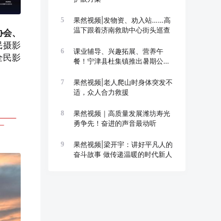
果然视频|发物资、劝入站……高
5
温下跟着济南救助中心街头巡查
协会、
民摄影
课业辅导、兴趣拓展、营养午
6
全民影
餐！宁津县杜集镇推出暑期公益
托管班
果然视频|老人爬山时身体突发不
7
适，众人合力救援
果然视频｜高质量发展潍坊寿光
8
勇争先！奋进的声音最动听
果然视频|梁开宇：讲好平凡人的
9
奋斗故事 做传递温暖的时代新人