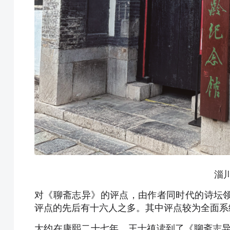
淄
对《聊斋志异》的评点，由作者同时代的诗坛
评点的先后有十六人之多。其中评点较为全面系
大约在康熙二十七年，王士禛读到了《聊斋志异