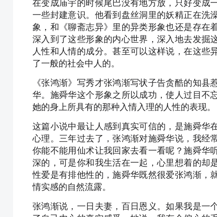
在变成庙宇的时候尾巴没有地方放，只好变成
一些封建意识。他看到盘丝洞里的妖精正在洗
象，和《聊斋志异》里的异类形象也还是存在
深入到了这些形象的内心世界，深入地去发掘
人性和人情的成分。甚至可以这样说，在这些
了一般的社会中人的。
《张鸿渐》写秀才张鸿渐写状子告贪酷的知县
华。施舜华这个形象之所以成功，使人过目不
她的身上所具有的那种入情入理的人性的表现。
这篇小说中最让人感到真实可信的，是施舜华
心理。三年过去了，张鸿渐对施舜华说，我经
你能不能用仙术让我回家去看一看呢？施舜华
深的，可是你和我生活在一起，心里想着的却
性爱是有排他性的，施舜华既然很爱张鸿渐，
情实感的自然流露。
张鸿渐说，一日夫妻，百日恩义。如果我是一