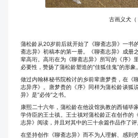
古画义犬（
蒲松龄从20岁前后就开始了《聊斋志异》一书
斋志异》初稿本的第一册。《聊斋志异》成册
辈高珩。高珩在为《聊斋志异》所写的《序》
必要性，赞扬了蒲松龄塑造的“佳狐佳鬼”的形
做过内翰林秘书院检讨的乡前辈唐梦赉，在《
志异序》。唐梦赉的《序》同样为蒲松龄谈狐
异》是“必传”之书。
康熙二十六年，蒲松龄在他设馆执教的西铺毕
学侍臣的王士禛。王士禛对蒲松龄正在创作的
志异》阅读，并且对其中的三十余篇作品作了评
在坚持创作《聊斋志异》而不为人理解、感到