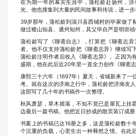
在为期一年的幕宾生涯中，蒲松龄赴扬州，涉
光。他也搜集到大量的民间故事和传说，进一步
39岁那年，蒲松龄到淄川县西铺村的毕家做了
做过稷山知县、通州知州，其父毕自严是明崇祯
蒲松龄写了《聊斋自志》，打算把《聊斋志异
者。他不仅支持蒲松龄把《聊斋志异》继续写
蒲松龄注明作者后收入《聊斋志异》。正因为
盛期，他在此后近20年里一直全力创作《聊斋
康熙三十六年（1697年）夏天，省城新来了
考。就在这次的济南之行中，蒲松龄把济南友人
这部写了几十年的书稿作一次整理。
秋风萧瑟，草木摇落，不知不觉已是屋瓦上挂
边最后一篇书稿。他把近日抄成的散页装订成册
书案上的书稿已达16册之多，这是蒲松龄数十
个沉重的负载，心里生出一种释然之情。在此