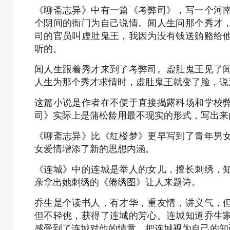
《聊斋志异》中有一篇《考弊司》，写一个河
个阴间的衙门为自己说情。闻人生问那个秀才
司的官员叫虚肚鬼王，我因为没有钱送贿赂给
听的。
闻人生跟着秀才来到了考弊司。虚肚鬼王见了
人生为那个秀才求情时，虚肚鬼王就变了脸，说
这篇小说是作者在不便于直接揭露科场和学校
司》实际上是蒲松龄用最不现实的形式，写出来
《聊斋志异》比《红楼梦》更早写到了青年男
女爱情增添了新的思想内涵。
《连城》中的连城是举人的女儿，擅长刺绣，
亲拿出她刺绣的《倦绣图》让人来题诗。
乔生是个读书人，有才华，重友情，讲义气，
但不轻佻，获得了连城的芳心。连城知道乔生
感受到了连城对他的情意，把连城视为自己的知