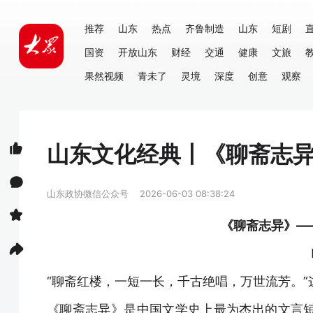
推荐
山东
热点
齐鲁制造
山东
短剧
国资
开放山东
财经
交通
健康
文旅
果然视频
青未了
灵境
深度
创意
观察
山东文化经典丨《聊斋志异
山东政协微信公众号
2026-06-03 08:38:24
《聊斋志异》—
“聊斋红楼，一短一长，千古绝唱，万世流芳。
《聊斋志异》是中国文学史上最为杰出的文言