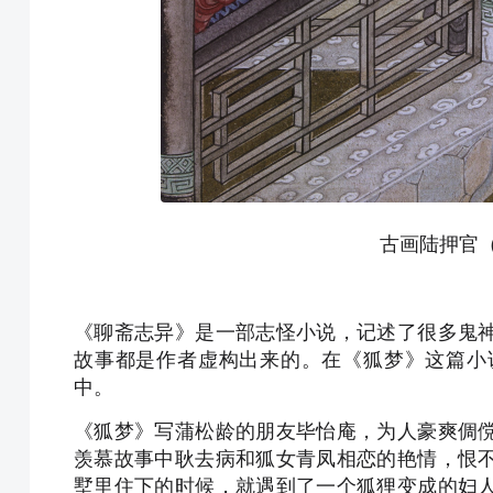
古画陆押官
《聊斋志异》是一部志怪小说，记述了很多鬼
故事都是作者虚构出来的。在《狐梦》这篇小
中。
《狐梦》写蒲松龄的朋友毕怡庵，为人豪爽倜
羡慕故事中耿去病和狐女青凤相恋的艳情，恨
墅里住下的时候，就遇到了一个狐狸变成的妇