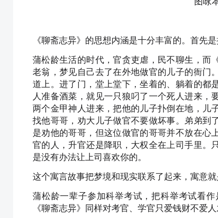
图咏
《聊斋志异》的思想内涵是十分丰富的。首先是
蒲松龄生活的时代，官贪吏虐，民不聊生，而
老翁，梦见自己去了在外地做官的儿子的衙门
道上。进了门，堂上堂下，坐着的、躺着的都
人准备酒菜，就见一只狼叼了一个死人进来，
两个金甲神人进来，把他的儿子扑倒在地，儿
找他哥哥，劝大儿子做官不要做坏事。弟弟到
是劝他的哥哥，但这位做官的哥哥并不放在心
官的人，升官还是降职，大权全在上司手里。
是没有办法让上司喜欢你的。
这个寓言故事把梦境和现实联系了起来，寓意就
蒲松龄一辈子参加科举考试，把科举考试看作
《聊斋志异》同样对考官、学官只爱钱财不爱人