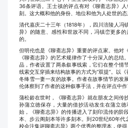
36条评语。王士禛的评点有对《聊斋志异》
刻。这大概和他的身份、地位和他为人处世的态
清代嘉庆二十三年（1818年），四川涪陵人
异》的随意、感性和世故不同，冯镇峦更多的
的。
但明伦也是《聊斋志异》重要的评点家。他对
《聊斋志异》的艺术规律作了十分深入的总结
品，作者设置了两条叙事线索，它们在整个情
线索交互穿插来结构故事的方式为“双提”。以
冬绛雪一妻一友的故事。作者在故事情节的发
伦体察到了作者的这种叙事手法，并在评点中作
蒲松龄在世时，《聊斋志异》就在朋友之间传
孙蒲立德保存，大量的借抄活动发生在蒲立德
始，《聊斋志异》的传播进入了刻印流传的阶
本、步云阁刻本等许多刻本。到20世纪60年
校会注集评聊斋志异》两个优秀的整理本，使得