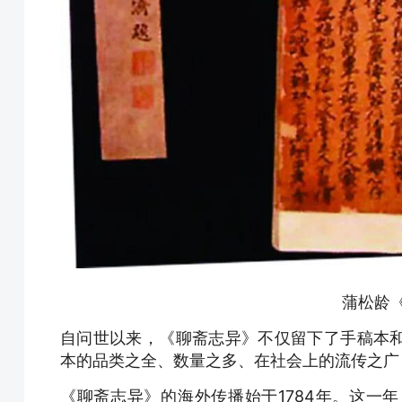
蒲松龄
自问世以来，《聊斋志异》不仅留下了手稿本
本的品类之全、数量之多、在社会上的流传之广
《聊斋志异》的海外传播始于1784年。这一