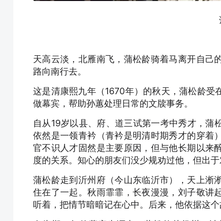
天高云淡，北雁南飞，蒲松龄骑着马离开自己
路向南行去。
这是清康熙九年（1670年）的秋天，蒲松龄
做幕宾，帮助孙蕙处理日常的文牍事务。
自从19岁以县、府、道三试第一考中秀才，蒲
依然是一领青衿（青衿是明清时期秀才的穿着
官不识人才固然是主要原因，但与他长期以来
度的关系。知心的朋友们没少规劝过他，但出于
蒲松龄走到沂州府（今山东临沂市），天上淅
住在了一起。秋雨霏霏，长夜漫漫，刘子敬讲
听着，把情节暗暗记在心中。后来，他依据这个