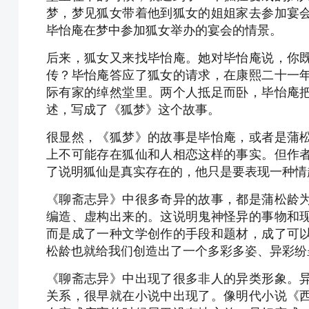
梦，梦见狐女带着他到狐女的姐姐家去参加宴
毕怡庵在梦中参加狐女举办的宴会的情景。
后来，狐女又来找毕怡庵。她对毕怡庵说，你
传？毕怡庵答应了狐女的请求，在康熙二十一
际有家的绰然堂里。两个人抵足而卧，毕怡庵
述，写成了《狐梦》这个故事。
很显然，《狐梦》的故事是毕怡庵，或者是蒲
上不可能存在狐仙和人相恋这样的事实。但作
了说明狐仙是真实存在的，他只是要表现一种情
《聊斋志异》中很多奇异的故事，都是蒲松龄
编造、虚构出来的。这说明鬼神怪异的事物和
而是成了一种文学创作的手段和题材，成了可
松龄也就给我们创造出了一个多彩多姿、异彩纷
《聊斋志异》中出现了很多非人的异类形象。
关系，很早就在小说中出现了。像明代小说《