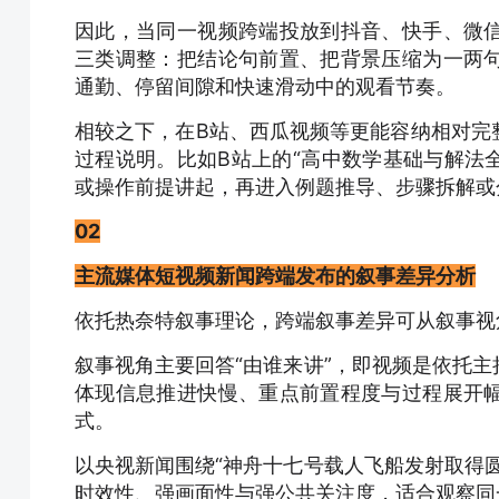
因此，当同一视频跨端投放到抖音、快手、微
三类调整：把结论句前置、把背景压缩为一两
通勤、停留间隙和快速滑动中的观看节奏。
相较之下，在B站、西瓜视频等更能容纳相对完
过程说明。比如B站上的“高中数学基础与解法全
或操作前提讲起，再进入例题推导、步骤拆解或
02
主流媒体短视频新闻跨端发布的叙事差异分析
依托热奈特叙事理论，跨端叙事差异可从叙事视
叙事视角
主要回答“由谁来讲”，即视频是依托
体现信息推进快慢、重点前置程度与过程展开
式。
以央视新闻围绕“神舟十七号载人飞船发射取得
时效性、强画面性与强公共关注度，适合观察同