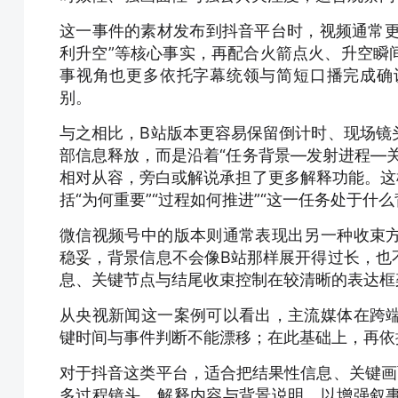
这一事件的素材发布到抖音平台时，视频通常更
利升空”等核心事实，再配合火箭点火、升空瞬
事视角也更多依托字幕统领与简短口播完成确
别。
与之相比，B站版本更容易保留倒计时、现场镜
部信息释放，而是沿着“任务背景—发射进程—
相对从容，旁白或解说承担了更多解释功能。这
括“为何重要”“过程如何推进”“这一任务处于什
微信视频号中的版本则通常表现出另一种收束
稳妥，背景信息不会像B站那样展开得过长，也
息、关键节点与结尾收束控制在较清晰的表达框
从央视新闻这一案例可以看出，
主流媒体在跨
键时间与事件判断不能漂移；在此基础上，再依
对于抖音这类平台，适合把结果性信息、关键画
多过程镜头、解释内容与背景说明，以增强叙