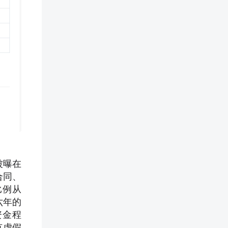
被曝在
合同、
比例从
六年的
资金程
有虚假