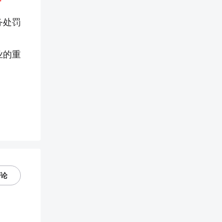
务处罚
业的重
评论