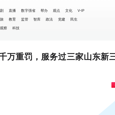
剧
直播
数字强省
帮办
观点
文化
V-IP
旅
教育
监管
智库
政法
党建
民生
观察
科技
千万重罚，服务过三家山东新