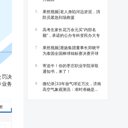
果然视频|老人身陷河边淤泥，消
5
防员紧急到场救援
高考生家长花万余元买“内部名
6
额”，承诺的公办专科变民办大专
果然视频|鹿扬集团董事长郑晓平
7
为泰国全国棒球锦标赛决赛开球
寄送中！你的枣庄职业学院录取
8
通知书，来了！
处罚决
券业务
微纪录|33年放气球近万次，济南
9
高空气象观测员：准时准确是底
线