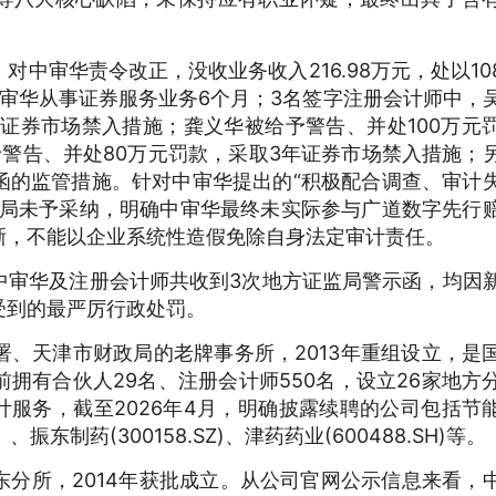
：对中审华责令改正，没收业务收入
216.98万元，处以108
停中审华从事证券服务业务6个月；3名签字注册会计师中，
年证券市场禁入措施；龚义华被给予警告、并处100万元
警告、并处80万元罚款，采取3年证券市场禁入措施；
函的监管措施。针对中审华提出的“积极配合调查、审计
监局未予采纳，明确中审华最终未实际参与广道数字先行
晰，不能以企业系统性造假免除自身法定审计责任。
中审华及注册会计师共收到
3次地方证监局警示函，均因
受到的最严厉行政处罚。
署、天津市财政局的老牌事务所，
2013年重组设立，是
拥有合伙人29名、注册会计师550名，设立26家地方
计服务，截至2026年4月，明确披露续聘的公司包括节
）、振东制药(300158.SZ)、津药药业(600488.SH)等。
东分所，
2014年获批成立。从公司官网公示信息来看，