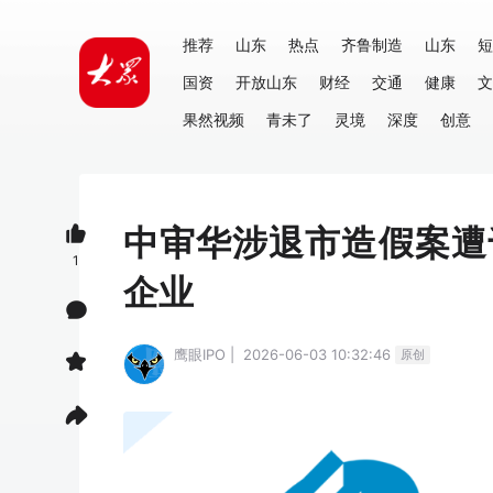
推荐
山东
热点
齐鲁制造
山东
短
国资
开放山东
财经
交通
健康
文
果然视频
青未了
灵境
深度
创意
中审华涉退市造假案遭
1
企业
鹰眼IPO | 2026-06-03 10:32:46
原创