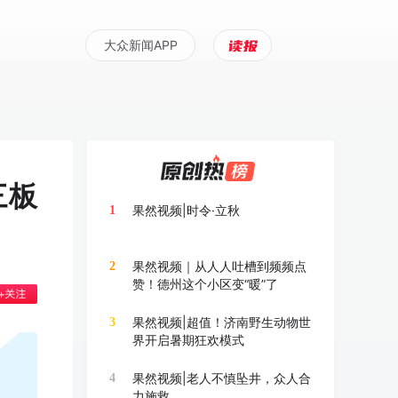
大众新闻APP
三板
果然视频|时令·立秋
1
果然视频｜从人人吐槽到频频点
2
赞！德州这个小区变“暖”了
果然视频|超值！济南野生动物世
3
界开启暑期狂欢模式
果然视频|老人不慎坠井，众人合
4
力施救