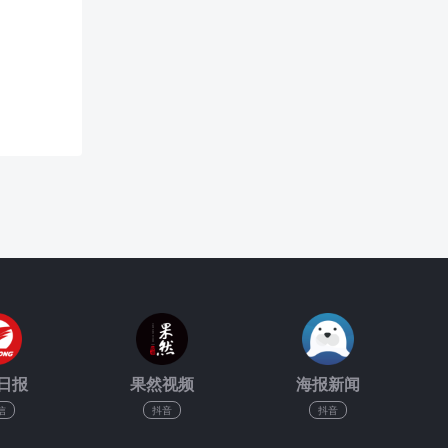
日报
果然视频
海报新闻
信
抖音
抖音