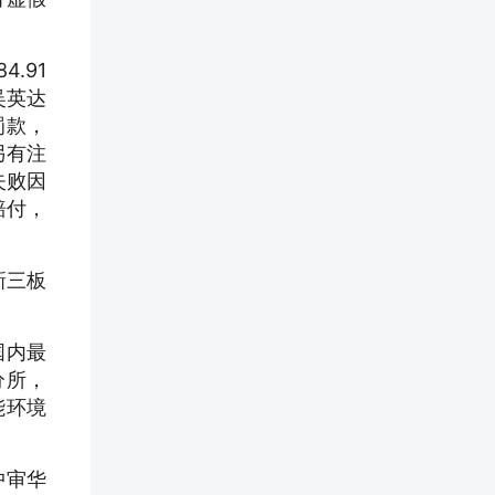
4.91
吴英达
罚款，
另有注
失败因
赔付，
新三板
国内最
分所，
能环境
中审华