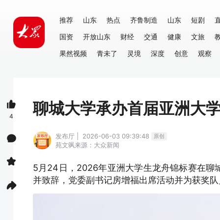
推荐
山东
热点
齐鲁制造
山东
短剧
国资
开放山东
财经
交通
健康
文旅
果然视频
青未了
灵境
深度
创意
观察
聊城大学承办首届亚洲大
4
发布厅 | 2026-06-03 09:39:48
原创
苑文飒
来源：大众新闻
5月24日，2026年亚洲大学生龙舟锦标赛在
并致辞，党委副书记房增福出席活动并为获奖队