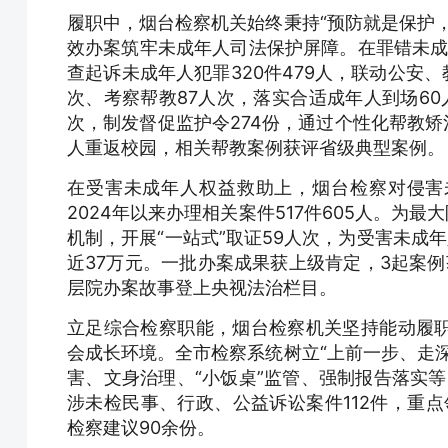
履职中，烟台检察机关始终秉持“预防就是保护
效办案筑牢未成年人司法保护屏障。在罪错未成
查起诉未成年人犯罪320件479人，联动公安
次、考察帮教87人次，落实合适成年人到场60
次，制发督促监护令274份，通过个性化帮教矫
人重返校园，相关帮教案例获评省级典型案例。
在受害未成年人权益救助上，烟台检察对侵害
2024年以来办理相关案件517件605人。为
机制，开展“一站式”取证59人次，为受害未成
近37万元。一批办案成果获上级肯定，3起案
层院办案故事登上央视法治栏目。
立足综合检察职能，烟台检察机关坚持能动履
会成长环境。全市检察系统树立“上前一步、走
害、文身治理、“小饭桌”监管、强制报告落实等
涉未检民事、行政、公益诉讼案件112件，重点
检察建议90余份。