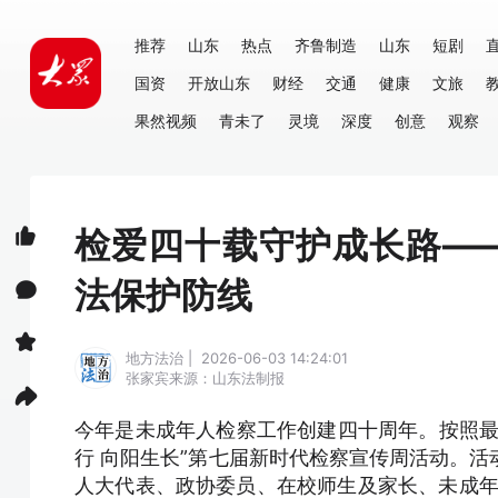
推荐
山东
热点
齐鲁制造
山东
短剧
国资
开放山东
财经
交通
健康
文旅
果然视频
青未了
灵境
深度
创意
观察
检爱四十载守护成长路—
法保护防线
地方法治 | 2026-06-03 14:24:01
张家宾
来源：山东法制报
今年是未成年人检察工作创建四十周年。按照最
行 向阳生长”第七届新时代检察宣传周活动。活
人大代表、政协委员、在校师生及家长、未成年