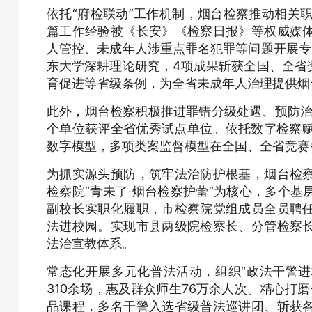
依托“府检联动”工作机制，烟台检察推动相关职
篇工作经验被《长安》《检察日报》等权威媒
人管控、未成年人涉重点罪名犯罪等问题开展专
东大学深耕理论研究，4项成果斩获全国、全省
育促进等省级条例，为全省未成年人治理提供烟
此外，烟台检察积极推进罪错分级处遇、预防治
个单位获评全省优秀试点单位。依托数字检察赋
数字模型，多项类案监督模型在全国、全省竞赛
为抓实源头预防，筑牢法治防护根基，烟台检
检察院“青未了·烟台检察护蕾”为核心，多个
副校长实职化履职，市检察院党组成员全员聘
法进校园。实现市县两级院检察长、分管检察
法治宣教体系。
常态化开展多元化普法活动，组织“政法干警进校
310余场，惠及群众师生76万余人次。精心打
品课程，多名干警入选省级普法巡讲团、斩获