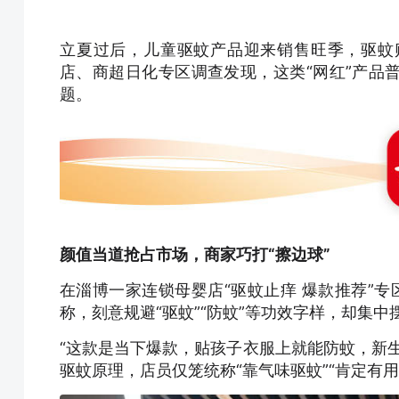
立夏过后，儿童驱蚊产品迎来销售旺季，驱蚊
店、商超日化专区调查发现，这类“网红”产品
题。
颜值当道抢占市场，商家巧打“擦边球”
在淄博一家连锁母婴店“驱蚊止痒 爆款推荐”专
称，刻意规避“驱蚊”“防蚊”等功效字样，却集
“这款是当下爆款，贴孩子衣服上就能防蚊，新
驱蚊原理，店员仅笼统称“靠气味驱蚊”“肯定有