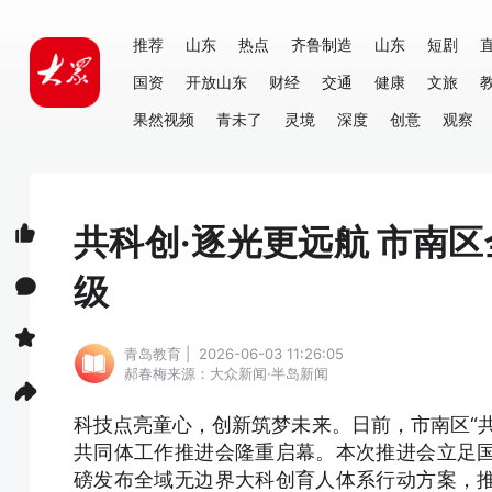
推荐
山东
热点
齐鲁制造
山东
短剧
国资
开放山东
财经
交通
健康
文旅
果然视频
青未了
灵境
深度
创意
观察
共科创·逐光更远航 市南
级
青岛教育 | 2026-06-03 11:26:05
郝春梅
来源：大众新闻·半岛新闻
科技点亮童心，创新筑梦未来。日前，市南区“
共同体工作推进会隆重启幕。本次推进会立足
磅发布全域无边界大科创育人体系行动方案，