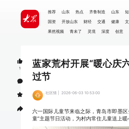
推荐
山东
热点
齐鲁制造
山东
短
国资
开放山东
财经
交通
健康
文
果然视频
青未了
灵境
深度
创意
蓝家荒村开展“暖心庆
1
过节
社区情 | 2026-06-03 10:53:00
六一国际儿童节来临之际，青岛市即墨区
童”主题节日活动，为村内常住儿童送上