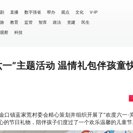
剧
直播
数字强省
帮办
观点
文化
V-IP
旅
教育
监管
智库
政法
党建
民生
观察
科技
六一”主题活动 温情礼包伴孩童
金口镇蓝家荒村委会精心策划并组织开展了“欢度六一·
暖心的节日礼物，陪伴孩子们度过了一个欢乐温馨的儿童节