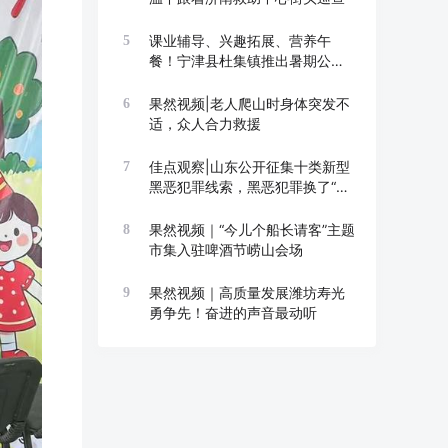
课业辅导、兴趣拓展、营养午
5
餐！宁津县杜集镇推出暑期公益
托管班
果然视频|老人爬山时身体突发不
6
适，众人合力救援
佳点观察|山东公开征集十类新型
7
黑恶犯罪线索，黑恶犯罪换了“马
甲”也要打
果然视频｜“今儿个船长请客”主题
8
市集入驻啤酒节崂山会场
果然视频｜高质量发展潍坊寿光
9
勇争先！奋进的声音最动听