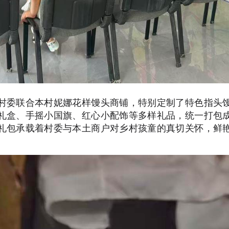
村委联合本村妮娜花样馒头商铺，特别定制了特色指头
礼盒、手摇小国旗、红心小配饰等多样礼品，统一打包
礼包承载着村委与本土商户对乡村孩童的真切关怀，鲜
。