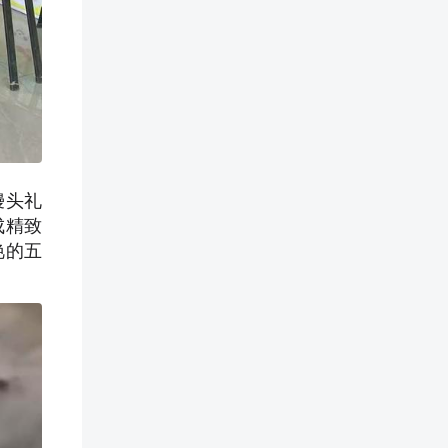
馒头礼
成精致
艳的五