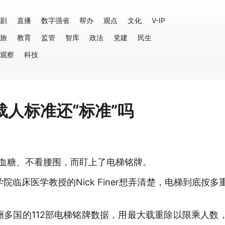
剧
直播
数字强省
帮办
观点
文化
V-IP
旅
教育
监管
智库
政法
党建
民生
观察
科技
人标准还“标准”吗
谈血糖、不看腰围，而盯上了电梯铭牌。
临床医学教授的Nick Finer想弄清楚，电梯到底按多
欧洲多国的112部电梯铭牌数据，用最大载重除以限乘人数