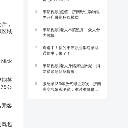
果然视频|超值！济南野生动物世
5
界开启暑期狂欢模式
公斤，
果然视频|老人不慎坠井，众人合
6
该区域
力施救
寄送中！你的枣庄职业学院录取
7
通知书，来了！
ick
果然视频|老人身陷河边淤泥，消
8
防员紧急到场救援
早期英
微纪录|33年放气球近万次，济南
9
75公
高空气象观测员：准时准确是底
线
名乘客
则既包