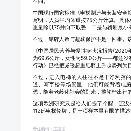
不同。
中国现行国家标准《电梯制造与安装安全规
写明，人员平均体重按75公斤计算。具
重量除以75并向下取整，二是与轿厢最小
不过，铭牌人数与超载保护不是一回事。
《中国居民营养与慢性病状况报告(202
为69.6公斤，女性为59.0公斤——都还
行动》已经把减缓超重肥胖上升趋势列为
不过，进入电梯的人往往不是干净利落
道、写字楼等场景里，他们可能背着电
想，随着老龄化社会的到来，推轮椅出行
这项欧洲研究只是给人们提了个醒，还没
112部电梯铭牌，是一项样本量有限的描
责任编辑：王建国