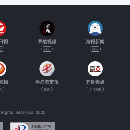
日报
果然视频
海报新闻
信
抖音
抖音
晚报
半岛都市报
齐鲁壹点
博
微博
学习强国
hts Reserved 2026