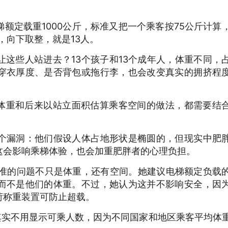
额定载重1000公斤，标准又把一个乘客按75公斤计算
3，向下取整，就是13人。
这些人站进去？13个孩子和13个成年人，体重不同，
穿衣厚度、是否背包或拖行李，也会改变真实的拥挤程
公斤假定体重和后来以站立面积估算乘客空间的做法，都需要结
个漏洞：他们假设人体占地形状是椭圆的，但现实中肥
这会影响乘梯体验，也会加重肥胖者的心理负担。
，现行标准的问题不只是体重，还有空间。她建议电梯额定负载
而不是他们的体重。不过，她认为这并不影响安全，因
荷称重装置可防止超载。
梯铭牌其实不用显示可乘人数，因为不同国家和地区乘客平均体