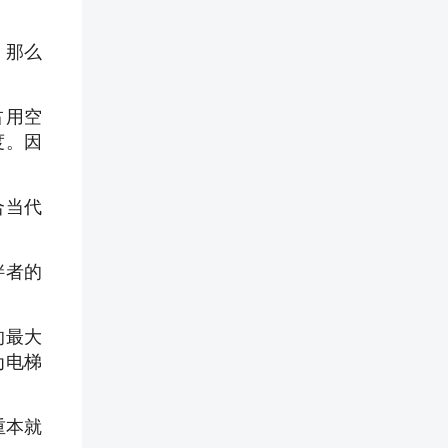
，那么
占用空
度。因
合当代
胖者的
的最大
为电梯
重本就