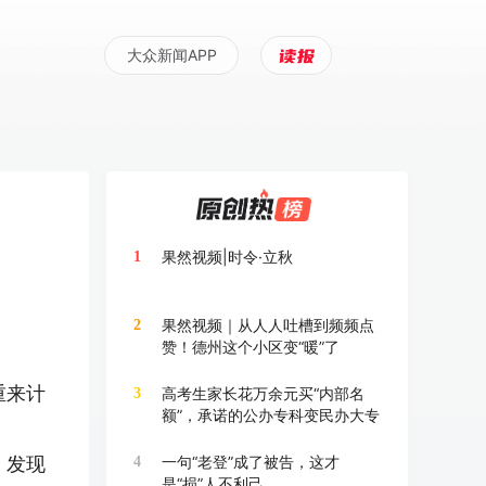
大众新闻APP
果然视频|时令·立秋
1
果然视频｜从人人吐槽到频频点
2
赞！德州这个小区变“暖”了
重来计
高考生家长花万余元买“内部名
3
额”，承诺的公办专科变民办大专
，发现
一句“老登”成了被告，这才
4
是“损”人不利己