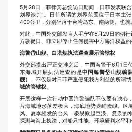
5月28日，菲律宾总统访日期间，日菲发表联
划界谈判”。日菲所谓的划界范围位于日本主
400公里，分别坐落于台湾岛东、南两侧。也就
对此，中国外交部发言人毛宁在5月29日的例
方敦促日、菲立即停止任何侵害中方海洋权益的
海警岱山舰、白塔舰执法巡查展示管辖权
外交部提出严正交涉之后，中国海警于6月1日
东海域开展执法巡查的是
中国海警岱山舰编
舰）
。不仅是对日菲严重侵犯我方利益的所谓“
域的管辖权。
开展这样一次行动中国海警编队不仅要有决心
片海域地形落差极大，海底地势陡峭险峻。区域
风、夏季频发的台风，极易掀起巨浪。复杂的
探测与海上执法，对船只性能、环境研判水平和