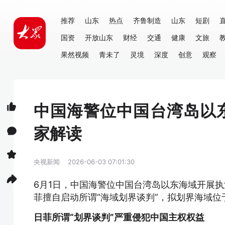
推荐
山东
热点
齐鲁制造
山东
短剧
国资
开放山东
财经
交通
健康
文旅
果然视频
青未了
灵境
深度
创意
观察
中国海警位中国台湾岛以
家解读
央视新闻
2026-06-03 07:01:30
6月1日，中国海警位中国台湾岛以东海域开展执
菲擅自启动所谓“海域划界谈判”，拟划界海域
日菲所谓“划界谈判”严重侵犯中国主权权益