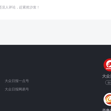
还没人评论，赶紧抢沙发！
大众
大众日报一点号
微
大众日报网易号
齐鲁