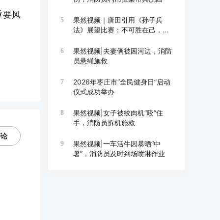
重要风
果然视频｜唐田引用《孙子兵
5
法》展望比赛：不可胜在己，可
胜在敌
果然视频|夫妻俩被困河边，消防
6
员悬绳施救
2026年枣庄市“全民健身日”启动
7
仪式成功举办
果然视频|女子被绞肉机“咬”住
8
手，消防员拆机施救
评论
果然视频|一车活牛因暴晒“中
9
暑”，消防员及时到场喷淋作业