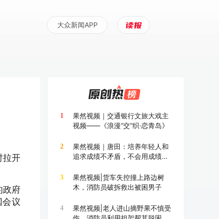
大众新闻APP
果然视频｜交通银行文旅大戏主
1
视频——《浪漫“交”织·恋青岛》
果然视频｜唐田：培养年轻人和
2
追求成绩不矛盾，不会用成绩换
时拉开
成长
果然视频|货车失控撞上路边树
3
木，消防员破拆救出被困男子
的政府
国会议
果然视频|老人进山摘野果不慎受
4
伤，消防员利用担架帮其脱困