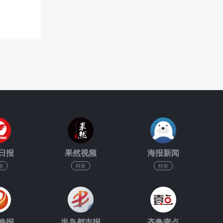
日报
果然视频
海报新闻
信
抖音
抖音
晚报
半岛都市报
齐鲁壹点