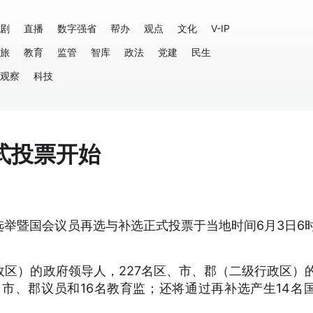
剧
直播
数字强省
帮办
观点
文化
V-IP
旅
教育
监管
智库
政法
党建
民生
观察
科技
式投票开始
举暨国会议员再选与补选正式投票于当地时间6月3日6
政区）的政府领导人，227名区、市、郡（二级行政区）
区、市、郡议员和16名教育监；还将通过再补选产生14名