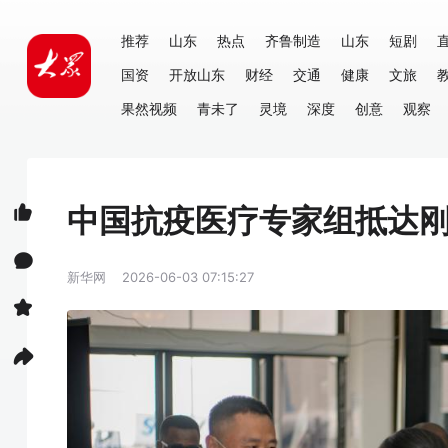
推荐
山东
热点
齐鲁制造
山东
短剧
国资
开放山东
财经
交通
健康
文旅
果然视频
青未了
灵境
深度
创意
观察
中国抗疫医疗专家组抵达
新华网
2026-06-03 07:15:27