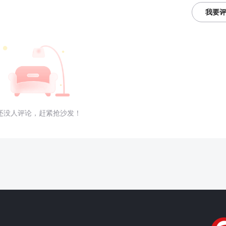
我要
还没人评论，赶紧抢沙发！