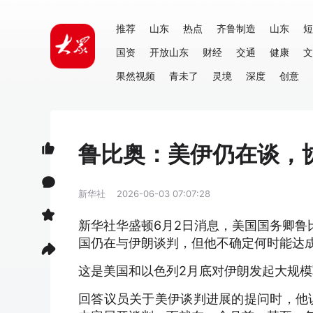
推荐
山东
热点
齐鲁制造
山东
短
国资
开放山东
财经
交通
健康
文
果然视频
青未了
灵境
深度
创意
鲁比奥：美伊仍在谈，
新华社
2026-06-03 07:07:28
新华社华盛顿6月2日消息，美国国务卿鲁
国仍在与伊朗谈判，但他不确定何时能达
这是美国和以色列2月底对伊朗发起大规
回答议员关于美伊谈判进展的提问时，他说