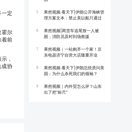
果然视频·看天下|伊朗公开海峡管
5
终一定
理方案文本：禁止美以船只通过
果然视频|两货车追尾致一人被
6
取霍尔
困，消防员及时到场救援
味着前
果然视频｜一站购齐一个家！京
7
东电器济宁自营大店隆重开业
表示，
达成协
果然视频·看天下|伊朗总统质问美
8
国：为什么杀死我们的领袖？
果然视频｜内外贸怎么评？山东
9
出了把“标尺”