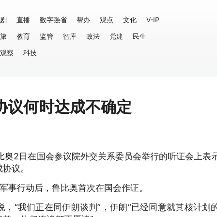
剧
直播
数字强省
帮办
观点
文化
V-IP
旅
教育
监管
智库
政法
党建
民生
观察
科技
协议何时达成不确定
比奥2日在国会参议院外交关系委员会举行的听证会上表
成协议。
模军事行动后，鲁比奥首次在国会作证。
，“我们正在同伊朗谈判”，伊朗“已经同意就其核计划