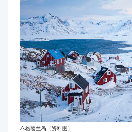
△格陵兰岛（资料图）