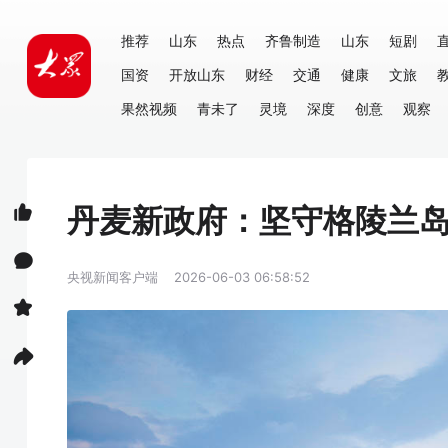
推荐
山东
热点
齐鲁制造
山东
短剧
国资
开放山东
财经
交通
健康
文旅
果然视频
青未了
灵境
深度
创意
观察
丹麦新政府：坚守格陵兰
央视新闻客户端
2026-06-03 06:58:52