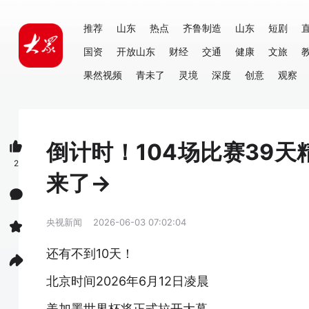
推荐
山东
热点
齐鲁制造
山东
短剧
国资
开放山东
财经
交通
健康
文旅
果然视频
青未了
灵境
深度
创意
观察
倒计时！104场比赛39
2
来了→
央视新闻
2026-06-03 07:02:04
还有不到10天！
北京时间2026年6月12日凌晨
美加墨世界杯将正式拉开大幕