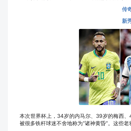
传
新
本次世界杯上，34岁的内马尔、39岁的梅西、
被很多铁杆球迷不舍地称为“诸神黄昏”。这些