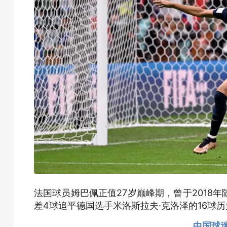
法国球员姆巴佩正值27岁巅峰期，曾于2018
差4球追平德国选手米洛斯拉夫·克洛泽的16球
中国球