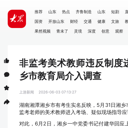
推荐
山东
热点
齐鲁制造
山东
短剧
国资
开放山东
财经
交通
健康
文旅
果然视频
青未了
灵境
深度
创意
观察
非监考美术教师违反制度
乡市教育局介入调查
上游新闻
2026-06-03 07:13:27
湖南湘潭湘乡市有考生实名反映，5月31日湘
监考老师的美术教师进入考场、疑似现场指导应
对此，6月2日，湘乡一中党委书记付建华回应