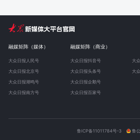
融媒矩阵（媒体）
融媒矩阵（商业）
大众日报人民号
大众日报抖音号
大
大众日报北京号
大众日报头条号
大
大众日报潮鸣号
大众日报企鹅号
大众日报南方号
大众日报百家号
鲁ICP备11011784号-3
鲁公网