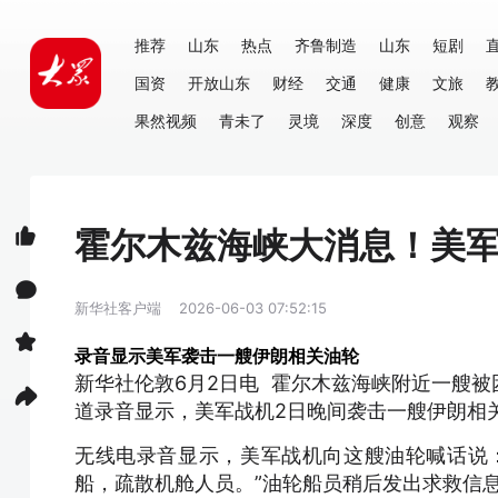
推荐
山东
热点
齐鲁制造
山东
短剧
国资
开放山东
财经
交通
健康
文旅
果然视频
青未了
灵境
深度
创意
观察
霍尔木兹海峡大消息！美
新华社客户端
2026-06-03 07:52:15
录音显示美军袭击一艘伊朗相关油轮
新华社伦敦6月2日电 霍尔木兹海峡附近一艘
道录音显示，美军战机2日晚间袭击一艘伊朗相
无线电录音显示，美军战机向这艘油轮喊话说
船，疏散机舱人员。”油轮船员稍后发出求救信息