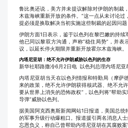
鲁比奥还说，美方并未提议解除对伊朗的制裁
木兹海峡重新开放的条件。“这一点从未讨论过
提必须是换取解决当初实施这些制裁的起因问题
伊朗方面1日表示，鉴于以色列在黎巴嫩的持续
他已同以黎双方沟通，声称“稳住局势”，并表示
议，以延长停火期限并重新开放霍尔木兹海峡。
内塔尼亚胡：绝不允许伊朗威胁以色列的生存
新华社耶路撒冷6月2日电 以色列总理内塔尼亚
内塔尼亚胡当天在以色列情报和特勤局（摩萨
来的政策，绝不允许伊朗获得核武器、绝不允许
要从世界上消失的恐怖政权”，以色列将“帮助实
导弹”威胁以色列。
据美国阿克西奥斯新闻网站1日报道，美国总统
的军事升级行动爆粗口。报道援引两名消息人士
忘恩负义，称自己曾帮助内塔尼亚胡在其腐败案审