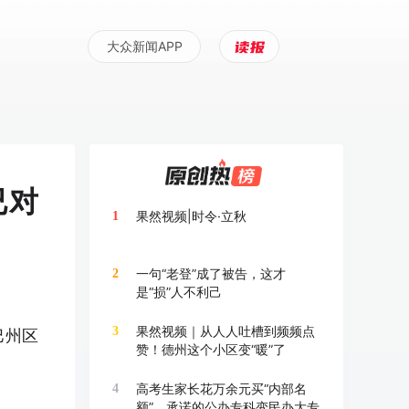
大众新闻APP
已对
果然视频|时令·立秋
1
一句“老登”成了被告，这才
2
是“损”人不利己
果然视频｜从人人吐槽到频频点
3
巴州区
赞！德州这个小区变“暖”了
高考生家长花万余元买“内部名
4
额”，承诺的公办专科变民办大专