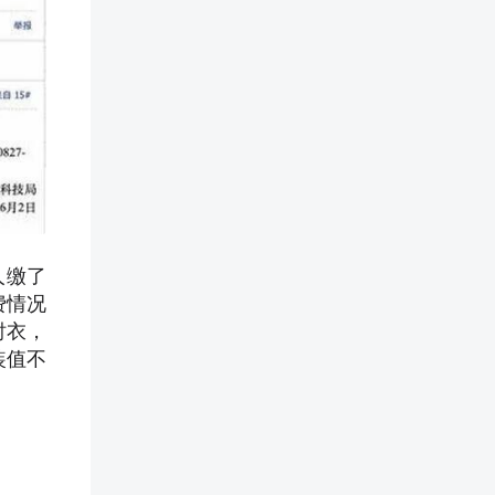
人缴了
费情况
衬衣，
装值不