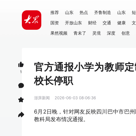
推荐
山东
热点
齐鲁制造
山东
短
国资
开放山东
财经
交通
健康
文
果然视频
青未了
灵境
深度
创意
官方通报小学为教师定
1
校长停职
澎湃新闻
2026-06-03 08:06:36
6月2日晚，针对网友反映四川巴中市巴
教科局发布情况通报。