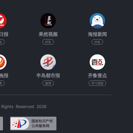
日报
果然视频
海报新闻
信
抖音
抖音
晚报
半岛都市报
齐鲁壹点
博
微博
学习强国
hts Reserved 2026