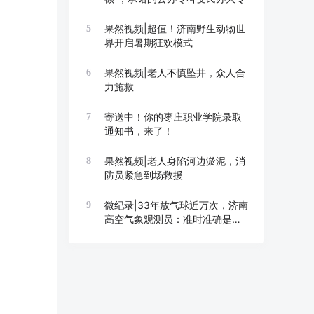
果然视频|超值！济南野生动物世
5
界开启暑期狂欢模式
果然视频|老人不慎坠井，众人合
6
力施救
寄送中！你的枣庄职业学院录取
7
通知书，来了！
果然视频|老人身陷河边淤泥，消
8
防员紧急到场救援
微纪录|33年放气球近万次，济南
9
高空气象观测员：准时准确是底
线