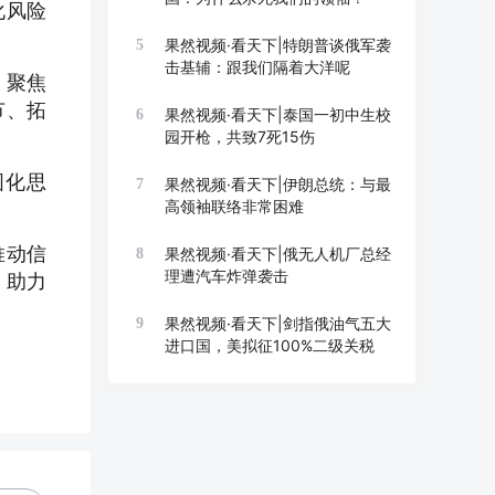
化风险
果然视频·看天下|特朗普谈俄军袭
5
击基辅：跟我们隔着大洋呢
，聚焦
节、拓
果然视频·看天下|泰国一初中生校
6
园开枪，共致7死15伤
固化思
果然视频·看天下|伊朗总统：与最
7
高领袖联络非常困难
推动信
果然视频·看天下|俄无人机厂总经
8
理遭汽车炸弹袭击
，助力
果然视频·看天下|剑指俄油气五大
9
进口国，美拟征100%二级关税