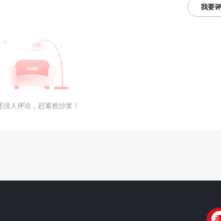
我要
还没人评论，赶紧抢沙发！