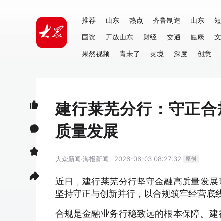
推荐
山东
热点
齐鲁制造
山东
短
国资
开放山东
财经
交通
健康
文
果然视频
青未了
灵境
深度
创意
建行莱芜分行：守正合
质量发展
大众新闻·海报新闻
2026-06-03 08:27:32
原创
近日，建行莱芜分行坚守金融高质量发展
坚持守正与创新并行，以合规筑牢经营底
合规是金融业务行稳致远的根本保障。建