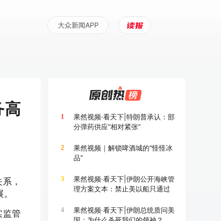
大众新闻APP
务高
果然视频·看天下|特朗普承认：部
1
分弹药供应“相对紧张”
果然视频｜解锁啤酒城的“怪怪冰
2
品”
果然视频·看天下|伊朗公开海峡管
3
关系，
理方案文本：禁止美以船只通过
展。
果然视频·看天下|伊朗总统质问美
4
实监管
国：为什么杀死我们的领袖？