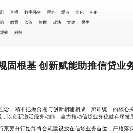
剧
直播
数字强省
帮办
观点
文化
V-IP
旅
教育
监管
智库
政法
党建
民生
观察
科技
规固根基 创新赋能助推信贷业
理念，精准把握合规与创新相辅相成、辩证统一的核心
线，以创新激活服务动能，全力推动信贷业务稳健有序发
行莱芜分行始终将合规建设放在信贷业务首位，严格落