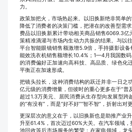
力。
政策加把火，市场热起来。以旧换新绝非简单的
降低了消费者的决策门槛，把潜在的改善型需求从
费品以旧换新累计带动相关商品销售6069.3亿
策精准滴灌与市场内生动力共振的结果。与以往不
平台智能眼镜销售额激增5.9倍，手持摄影设备销
能效洗衣机销售额增长10.4%；1—4月我国数
的消费偏好正加速向高科技、高品质、绿色化
平衡正在加速形成。
把镜头拉长，这种消费结构的跃迁并非一日之
亿元级的消费增量，但彼时的重心更多在于“普及
超过1.3万美元、居民消费从生存型向发展型
的“有没有”，而是“好不好”“智不智”，折射出
更深层次的意义在于，以旧换新也是助推产业升
升至61.4%，首次迈过60%大关。在汽车领
池回收等后市场服务的繁荣；在家电领域，龙