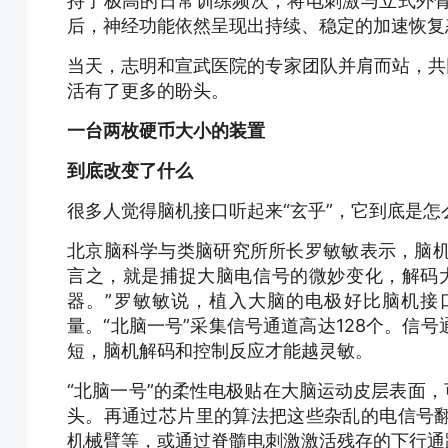
持了极高的日常训练频次，将电刺激与立式外
后，神经功能依然呈现出持续、稳定的加速恢复
当天，志明和宣武医院的专家团队并肩而站，共
活有了更多的盼头。
一台两枚硬币大小的装置
到底改变了什么
很多人觉得脑机接口听起来“玄乎”，它到底是怎
北京脑科学与类脑研究所所长罗敏敏表示，脑机
言之，就是捕捉大脑电信号的微妙变化，解码大
器。”罗敏敏说，植入大脑的电极好比脑机接口
量。“北脑一号”采集信号通道高达128个。信
短，脑机解码和控制反应才能越灵敏。
“北脑一号”的柔性电极贴在大脑运动皮层表面，
头。再通过芯片里的算法把这些杂乱的电信号
机械臂等，或通过脊髓电刺激激活残存的下行通