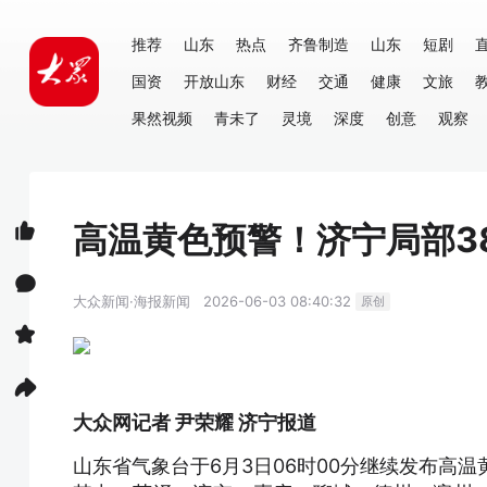
推荐
山东
热点
齐鲁制造
山东
短剧
国资
开放山东
财经
交通
健康
文旅
果然视频
青未了
灵境
深度
创意
观察
高温黄色预警！济宁局部3
大众新闻·海报新闻
2026-06-03 08:40:32
原创
大众网记者 尹荣耀 济宁报道
山东省气象台于6月3日06时00分继续发布高