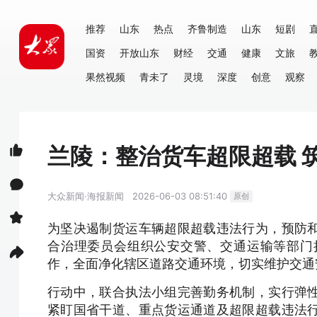
推荐
山东
热点
齐鲁制造
山东
短剧
国资
开放山东
财经
交通
健康
文旅
果然视频
青未了
灵境
深度
创意
观察
兰陵：整治货车超限超载 
大众新闻·海报新闻
2026-06-03 08:51:40
原创
为坚决遏制货运车辆超限超载违法行为，预防
合治理委员会组织公安交警、交通运输等部门
作，全面净化辖区道路交通环境，切实维护交通
行动中，联合执法小组完善勤务机制，实行弹
紧盯国省干道、重点货运通道及超限超载违法