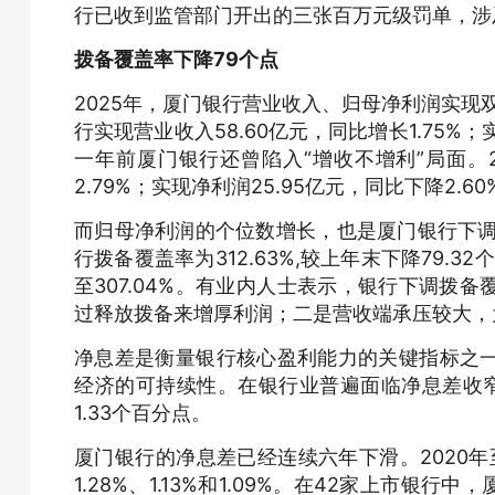
行已收到监管部门开出的三张百万元级罚单，涉
拨备覆盖率下降79个点
2025年，厦门银行营业收入、归母净利润实现
行实现营业收入58.60亿元，同比增长1.75%；
一年前厦门银行还曾陷入“增收不增利”局面。2
2.79%；实现净利润25.95亿元，同比下降2.60
而归母净利润的个位数增长，也是厦门银行下调拨
行拨备覆盖率为312.63%,较上年末下降79.
至307.04%。有业内人士表示，银行下调拨
过释放拨备来增厚利润；二是营收端承压较大，
净息差是衡量银行核心盈利能力的关键指标之
经济的可持续性。在银行业普遍面临净息差收窄的背
1.33个百分点。
厦门银行的净息差已经连续六年下滑。2020年至20
1.28%、1.13%和1.09%。在42家上市银