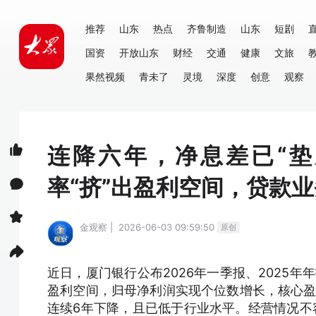
推荐
山东
热点
齐鲁制造
山东
短剧
国资
开放山东
财经
交通
健康
文旅
果然视频
青未了
灵境
深度
创意
观察
连降六年，净息差已“垫
率“挤”出盈利空间，贷款
金观察 | 2026-06-03 09:59:50
原创
近日，厦门银行公布2026年一季报、2025年
盈利空间，归母净利润实现个位数增长，核心盈利
连续6年下降，且已低于行业水平。经营情况不容