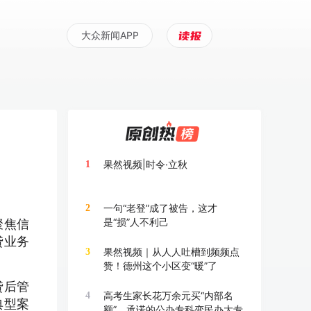
大众新闻APP
果然视频|时令·立秋
1
一句“老登”成了被告，这才
2
是“损”人不利己
聚焦信
贷业务
果然视频｜从人人吐槽到频频点
3
赞！德州这个小区变“暖”了
贷后管
高考生家长花万余元买“内部名
4
典型案
额”，承诺的公办专科变民办大专