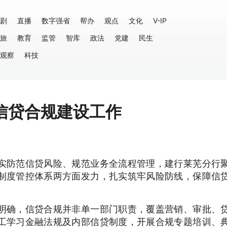
剧
直播
数字强省
帮办
观点
文化
V-IP
旅
教育
监管
智库
政法
党建
民生
观察
科技
信贷合规建设工作
实防范信贷风险、规范业务全流程管理，建行莱芜分行
制度管控体系两方面发力，扎实筑牢风险防线，保障信
明确，信贷合规并非单一部门职责，覆盖营销、审批、
工学习金融法规及内部信贷制度，开展合规专题培训、