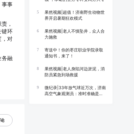
、事事
果然视频|超值！济南野生动物世
5
界开启暑期狂欢模式
职责，
关键环
果然视频|老人不慎坠井，众人合
6
力施救
度，对
寄送中！你的枣庄职业学院录取
7
通知书，来了！
业务融
果然视频|老人身陷河边淤泥，消
8
防员紧急到场救援
微纪录|33年放气球近万次，济南
9
高空气象观测员：准时准确是底
线
评论