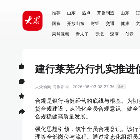
推荐
山东
热点
齐鲁制造
山东
短
国资
开放山东
财经
交通
健康
文
果然视频
青未了
灵境
深度
创意
建行莱芜分行扎实推进
大众新闻·海报新闻
2026-06-03 08:27:36
原创
合规是银行稳健经营的底线与根基。为切
贷合规建设，从强化全员合规意识、健全
合规稳健高质量发展。
强化思想引领，筑牢全员合规意识。该行
理等全部岗位与流程。通过常态化组织员