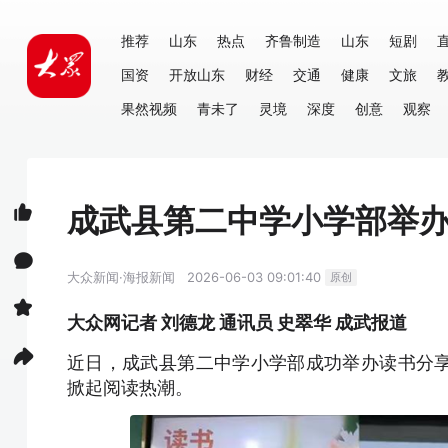
推荐
山东
热点
齐鲁制造
山东
短剧
国资
开放山东
财经
交通
健康
文旅
果然视频
青未了
灵境
深度
创意
观察
成武县第二中学小学部举
大众新闻·海报新闻
2026-06-03 09:01:40
原创
大众网记者 刘德龙 通讯员 史翠华 成武报道
近日，成武县第二中学小学部成功举办读书分
掀起阅读热潮。