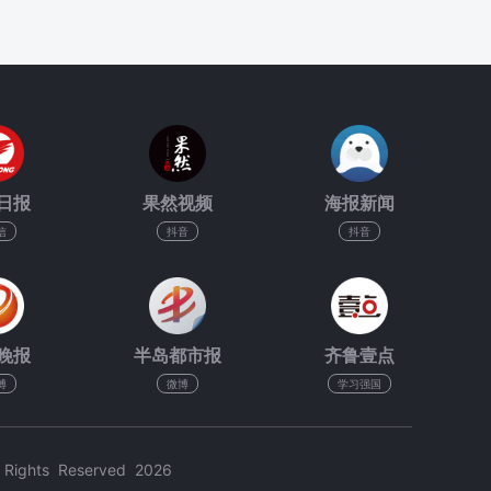
日报
果然视频
海报新闻
信
抖音
抖音
晚报
半岛都市报
齐鲁壹点
博
微博
学习强国
hts Reserved 2026