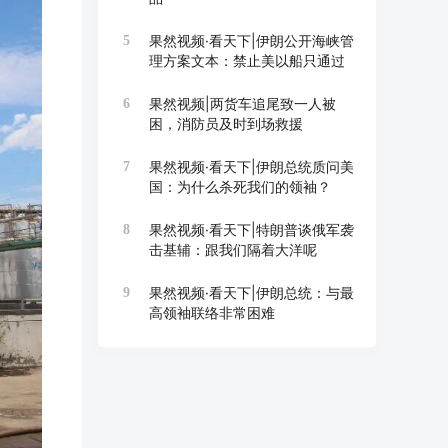
果然视频·看天下|伊朗公开海峡管
5
理方案文本：禁止美以船只通过
果然视频|两货车追尾致一人被
6
困，消防员及时到场救援
果然视频·看天下|伊朗总统质问美
7
国：为什么杀死我们的领袖？
果然视频·看天下|特朗普谈俄军袭
8
击基辅：跟我们隔着大洋呢
果然视频·看天下|伊朗总统：与最
9
高领袖联络非常困难