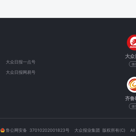
大众
大众日报一点号
微
大众日报网易号
齐鲁
微
3
鲁公网安备 37010202001823号 大众报业集团 版权所有(C) All Rig