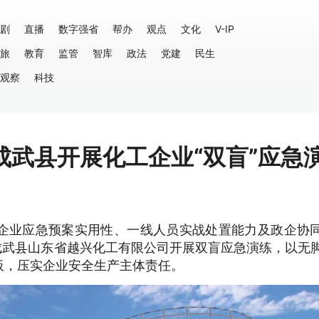
剧
直播
数字强省
帮办
观点
文化
V-IP
旅
教育
监管
智库
政法
党建
民生
观察
科技
成武县开展化工企业“双盲”应急
企业应急预案实用性、一线人员实战处置能力及政企协
成武县山东省越兴化工有限公司开展双盲应急演练，以无
板，压实企业安全生产主体责任。