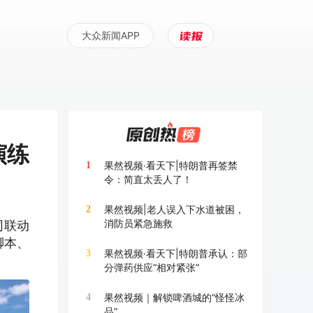
大众新闻APP
演练
果然视频·看天下|特朗普再签禁
1
令：简直太丢人了！
果然视频|老人误入下水道被困，
2
消防员紧急施救
同联动
脚本、
果然视频·看天下|特朗普承认：部
3
分弹药供应“相对紧张”
果然视频｜解锁啤酒城的“怪怪冰
4
品”