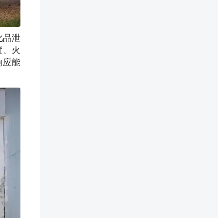
化品泄
置、火
响应能