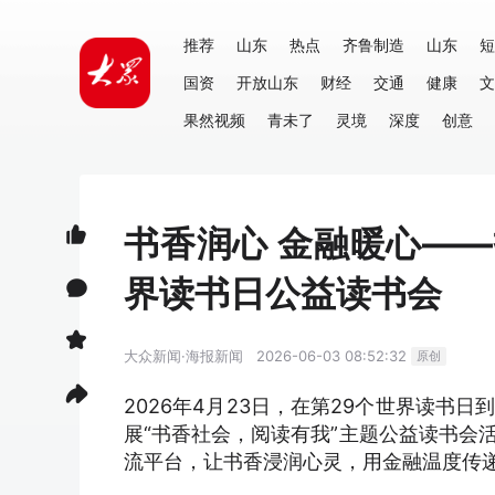
推荐
山东
热点
齐鲁制造
山东
短
国资
开放山东
财经
交通
健康
文
果然视频
青未了
灵境
深度
创意
书香润心 金融暖心—
界读书日公益读书会
大众新闻·海报新闻
2026-06-03 08:52:32
原创
2026年4月23日，在第29个世界读
展“书香社会，阅读有我”主题公益读书会
流平台，让书香浸润心灵，用金融温度传