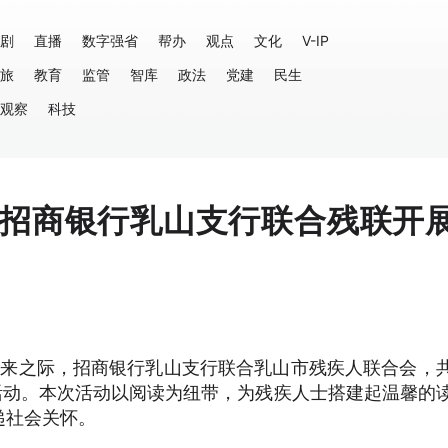
剧
直播
数字强省
帮办
观点
文化
V-IP
旅
教育
监管
智库
政法
党建
民生
观察
科技
—招商银行乳山支行联合残联开
书日到来之际，招商银行乳山支行联合乳山市残疾人联合会，
活动。本次活动以阅读为纽带，为残疾人士搭建起温馨的
递社会关怀。