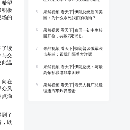
，希望
加积极
果然视频·看天下|伊朗总统质问美
5
现场的
国：为什么杀死我们的领袖？
果然视频·看天下|泰国一初中生校
6
园开枪，共致7死15伤
享了读
果然视频·看天下|特朗普谈俄军袭
7
击基辅：跟我们隔着大洋呢
参与交
彼此温
果然视频·看天下|伊朗总统：与最
8
高领袖联络非常困难
，向在
果然视频·看天下|俄无人机厂总经
9
群众风
理遭汽车炸弹袭击
用点滴
得到了
措，既