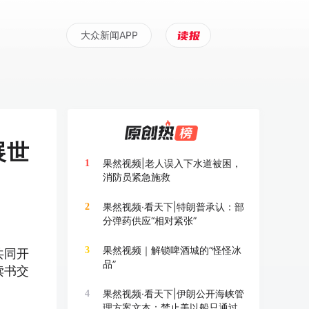
大众新闻APP
展世
果然视频|老人误入下水道被困，
1
消防员紧急施救
果然视频·看天下|特朗普承认：部
2
分弹药供应“相对紧张”
果然视频｜解锁啤酒城的“怪怪冰
3
共同开
品”
读书交
果然视频·看天下|伊朗公开海峡管
4
理方案文本：禁止美以船只通过