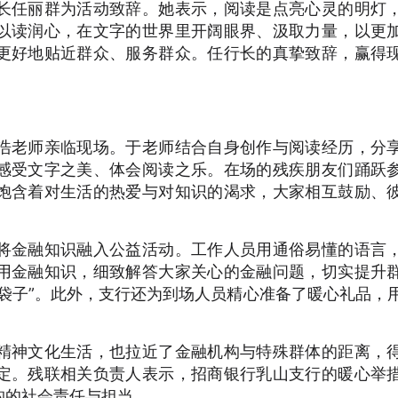
长任丽群为活动致辞。她表示，阅读是点亮心灵的明灯
以读润心，在文字的世界里开阔眼界、汲取力量，以更
更好地贴近群众、服务群众。任行长的真挚致辞，赢得
浩老师亲临现场。于老师结合自身创作与阅读经历，分
感受文字之美、体会阅读之乐。在场的残疾朋友们踊跃
饱含着对生活的热爱与对知识的渴求，大家相互鼓励、
将金融知识融入公益活动。工作人员用通俗易懂的语言
用金融知识，细致解答大家关心的金融问题，切实提升
袋子”。此外，支行还为到场人员精心准备了暖心礼品，
精神文化生活，也拉近了金融机构与特殊群体的距离，
定。残联相关负责人表示，招商银行乳山支行的暖心举
构的社会责任与担当。