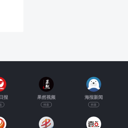
日报
果然视频
海报新闻
信
抖音
抖音