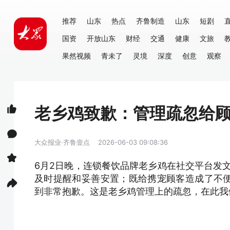
推荐
山东
热点
齐鲁制造
山东
短剧
国资
开放山东
财经
交通
健康
文旅
果然视频
青未了
灵境
深度
创意
观察
老乡鸡致歉：管理疏忽给
大众报业·齐鲁壹点
2026-06-03 09:08:36
6月2日晚，连锁餐饮品牌老乡鸡在社交平台发
及时提醒和妥善安置；既给携宠顾客造成了不
到非常抱歉。这是老乡鸡管理上的疏忽，在此我