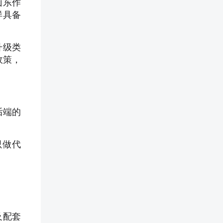
山东作
样具备
升级类
政策，
后端的
只做代
及配套