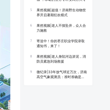
果然视频|超值！济南野生动物世
5
界开启暑期狂欢模式
果然视频|老人不慎坠井，众人合
6
力施救
寄送中！你的枣庄职业学院录取
7
通知书，来了！
果然视频|老人身陷河边淤泥，消
8
防员紧急到场救援
微纪录|33年放气球近万次，济南
9
高空气象观测员：准时准确是底
线