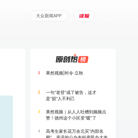
大众新闻APP
果然视频|时令·立秋
1
一句“老登”成了被告，这才
2
是“损”人不利己
果然视频｜从人人吐槽到频频点
3
赞！德州这个小区变“暖”了
高考生家长花万余元买“内部名
4
额”，承诺的公办专科变民办大专