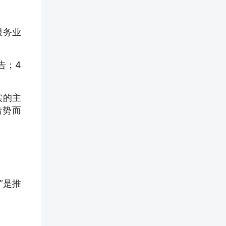
服务业
告；4
实的主
借势而
”是推