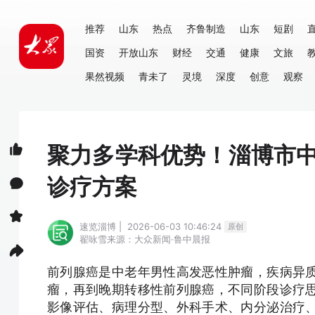
推荐
山东
热点
齐鲁制造
山东
短剧
国资
开放山东
财经
交通
健康
文旅
果然视频
青未了
灵境
深度
创意
观察
聚力多学科优势！淄博市
诊疗方案
速览淄博 | 2026-06-03 10:46:24
原创
翟咏雪
来源：大众新闻·鲁中晨报
前列腺癌是中老年男性高发恶性肿瘤，疾病异
瘤，再到晚期转移性前列腺癌，不同阶段诊疗
影像评估、病理分型、外科手术、内分泌治疗