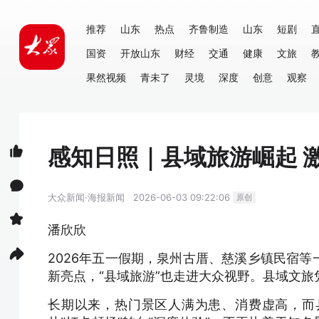
推荐
山东
热点
齐鲁制造
山东
短剧
国资
开放山东
财经
交通
健康
文旅
果然视频
青未了
灵境
深度
创意
观察
感知日照｜县域旅游崛起 
大众新闻·海报新闻
2026-06-03 09:22:06
原创
潘欣欣
2026年五一假期，泉州古厝、慈溪乡镇民宿
新亮点，“县域旅游”也走进大众视野。县域文
长期以来，热门景区人满为患、消费虚高，而