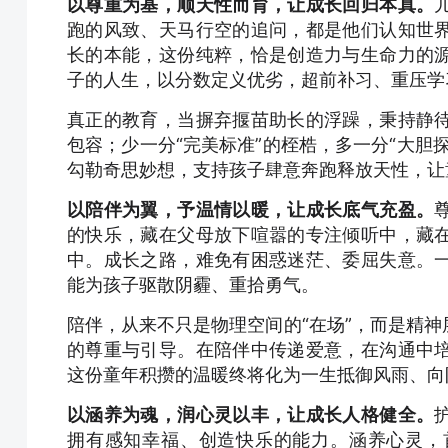
以尊重为基，顺天性而育，让成长回归本真。
跑的风致、天马行空的追问，都是他们认知世
长的本能，这份纯粹，恰是创造力与生命力的
子的人生，以分数定义优劣，超前补习、重压学
真正的教育，当摒弃揠苗助长的浮躁，秉持静
包容；少一分“完美标准”的桎梏，多一分“大胆
勾勒奇思妙想，支持孩子肆意奔跑释放天性，让
以陪伴为翼，予温情以暖，让成长底气充盈。
的快乐，藏在父母放下喧嚣的专注倾听中，藏
中。成长之路，难免有困惑迷茫、委屈失意。
能为孩子驱散阴霾、重拾勇气。
陪伴，从来不只是物理空间的“在场”，而是精
的尊重与引导。在陪伴中传递爱意，在沟通中
这份童年积攒的温暖终将化为一生抵御风雨、向
以涵养为魂，润心灵以丰，让成长人格健全。
拥有感知幸福、创造快乐的能力。涵养心灵，