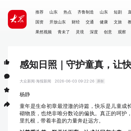
推荐
山东
热点
齐鲁制造
山东
短剧
国资
开放山东
财经
交通
健康
文旅
果然视频
青未了
灵境
深度
创意
观察
感知日照｜守护童真，让
大众新闻·海报新闻
2026-06-03 09:22:26
原创
杨静
童年是生命初章最澄澈的诗篇，快乐是儿童成
砌物质，也绝非唯分数论的偏执。真正的呵护
里扎根，带着丰盈的力量奔赴远方。