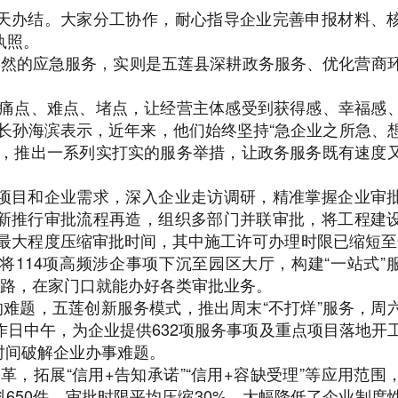
办结。大家分工协作，耐心指导企业完善申报材料、
执照。
然的应急服务，实则是五莲县深耕政务服务、优化营商
痛点、难点、堵点，让经营主体感受到获得感、幸福感
长孙海滨表示，近年来，他们始终坚持“急企业之所急、
位，推出一系列实打实的服务举措，让政务服务既有速度
目和企业需求，深入企业走访调研，精准掌握企业审
新推行审批流程再造，组织多部门并联审批，将工程建
，最大程度压缩审批时间，其中施工许可办理时限已缩短至0
将114项高频涉企事项下沉至园区大厅，构建“一站式”
远路，在家门口就能办好各类审批业务。
难题，五莲创新服务模式，推出周末“不打烊”服务，周
作日中午，为企业提供632项服务事项及重点项目落地开
时间破解企业办事难题。
，拓展“信用+告知承诺”“信用+容缺受理”等应用范围
材料650件，审批时限平均压缩30%，大幅降低了企业制度