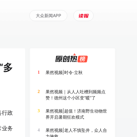
大众新闻APP
“多
果然视频|时令·立秋
1
果然视频｜从人人吐槽到频频点
2
赞！德州这个小区变“暖”了
县行政
果然视频|超值！济南野生动物世
3
界开启暑期狂欢模式
常业务
果然视频|老人不慎坠井，众人合
4
力施救