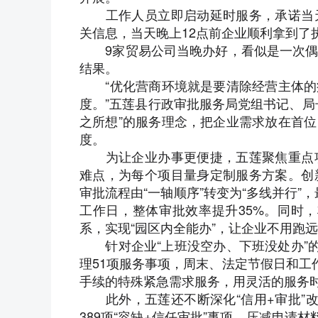
工作人员立即启动延时服务，承诺当天
关信息，当天晚上12点前企业顺利拿到了
9家贸易公司当晚办好，看似是一次偶
结果。
“优化营商环境就是要清除经营主体的
度。”五莲县行政审批服务局党组书记、局
之所想”的服务理念，把企业需求放在首
度。
为让企业办事更便捷，五莲聚焦重点项
难点，为每个项目量身定制服务方案。创
审批流程由“一轴顺序”转变为“多线并行”
工作日，整体审批效率提升35%。同时，
系，实现“园区内全能办”，让企业不用跑
针对企业“上班没空办、下班没处办”的
理51项服务事项，周末、法定节假日和工
手续的特殊紧急需求服务，用灵活的服务
此外，五莲还不断深化“信用+审批”改革
389项“容缺+信任审批”事项，压减申请