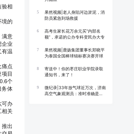
核验相
果然视频|老人身陷河边淤泥，消
5
防员紧急到场救援
环境的
高考生家长花万余元买“内部名
6
、满意
额”，承诺的公办专科变民办大专
想企业
又有温
果然视频|鹿扬集团董事长郑晓平
7
为泰国全国棒球锦标赛决赛开球
批痛点
寄送中！你的枣庄职业学院录取
8
设项目
通知书，来了！
.6个
服务体
微纪录|33年放气球近万次，济南
9
高空气象观测员：准时准确是底
线
六可办
工相关
，推出
性交易