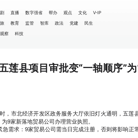
剧
直播
数字强省
帮办
观点
文化
V-IP
旅
教育
监管
智库
政法
党建
民生
观察
科技
五莲县项目审批变“一轴顺序”为
时，市北经济开发区政务服务大厅依旧灯火通明，五莲
，为9家新落地贸易公司办理营业执照。
急需求：9家贸易公司需当日完成注册，否则将影响正