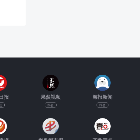
日报
果然视频
海报新闻
信
抖音
抖音