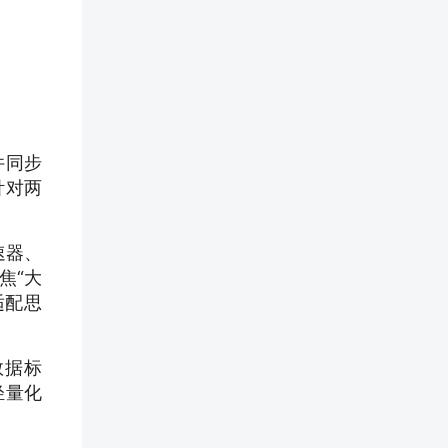
件同步
针对两
速器、
焦“大
适配思
数据标
轻量化