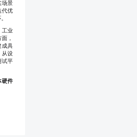
实场景
迭代优
环。
，工业
方面，
建成具
，从设
测试平
体硬件