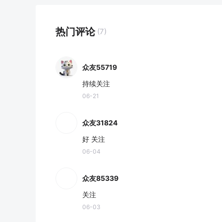
热门评论
(7)
众友55719
持续关注
06-21
众友31824
好 关注
06-04
众友85339
关注
06-03