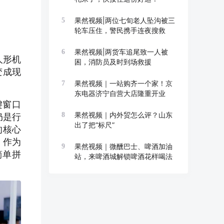
果然视频|两位七旬老人坠沟被三
5
轮车压住，警民携手连夜搜救
果然视频|两货车追尾致一人被
6
人形机
困，消防员及时到场救援
变成现
果然视频｜一站购齐一个家！京
7
东电器济宁自营大店隆重开业
键窗口
果然视频｜内外贸怎么评？山东
8
仍是行
出了把“标尺”
的核心
。作为
果然视频｜微醺巴士、啤酒加油
9
简单拼
站，来啤酒城解锁啤酒花样喝法