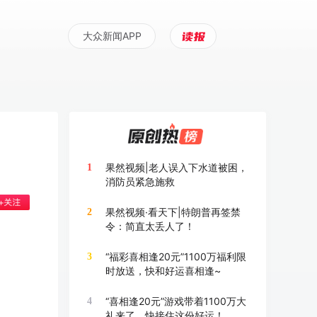
大众新闻APP
果然视频|老人误入下水道被困，
1
消防员紧急施救
果然视频·看天下|特朗普再签禁
2
令：简直太丢人了！
“福彩喜相逢20元”1100万福利限
3
时放送，快和好运喜相逢~
“喜相逢20元”游戏带着1100万大
4
礼来了，快接住这份好运！