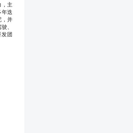
力，主
多年迭
配，并
驾驶、
研发团