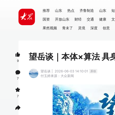
推荐
山东
热点
齐鲁制造
山东
短
国资
开放山东
财经
交通
健康
文
果然视频
青未了
灵境
深度
创意
望岳谈｜本体×算法 具
9
望岳谈 | 2026-06-03 14:10:01
原创
付玉婷
来源：大众新闻
7
7