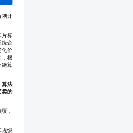
解耦开
芯片算
系统企
能化价
求，根
杜绝算
、算法
买卖的
颠覆，
车规级