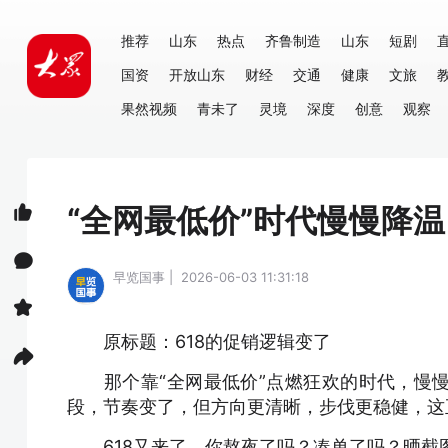
推荐
山东
热点
齐鲁制造
山东
短剧
国资
开放山东
财经
交通
健康
文旅
果然视频
青未了
灵境
深度
创意
观察
“全网最低价”时代慢慢降温
早览国事 | 2026-06-03 11:31:18
原标题：618的促销逻辑变了
那个靠“全网最低价”点燃狂欢的时代，慢慢
段，节奏变了，但方向更清晰，步伐更稳健，这
618又来了，你熬夜了吗？凑单了吗？晒截