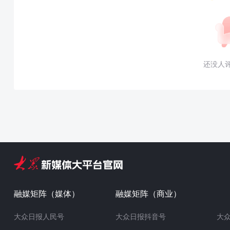
还没人
融媒矩阵（媒体）
融媒矩阵（商业）
大众日报人民号
大众日报抖音号
大