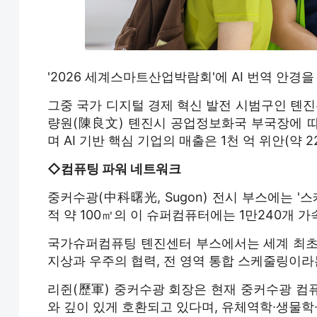
'2026 세계스마트산업박람회'에 AI 번역 안경
그중 국가 디지털 경제 혁신 발전 시범구인 톈진은
량원(陳良文) 톈진시 공업정보화국 부국장에 따
며 AI 기반 핵심 기업의 매출은 1천 억 위안(약
◇컴퓨팅 파워 네트워크
중커수광(中科曙光, Sugon) 전시 부스에는 '스케
적 약 100㎡의 이 슈퍼컴퓨터에는 1만240개 
국가슈퍼컴퓨팅 톈진센터 부스에서는 세계 최초로
지상과 우주의 협력, 전 영역 통합 스케줄링이라
리쥔(歷軍) 중커수광 회장은 현재 중커수광 컴퓨
와 깊이 있게 호환되고 있다며, 유체역학∙생물