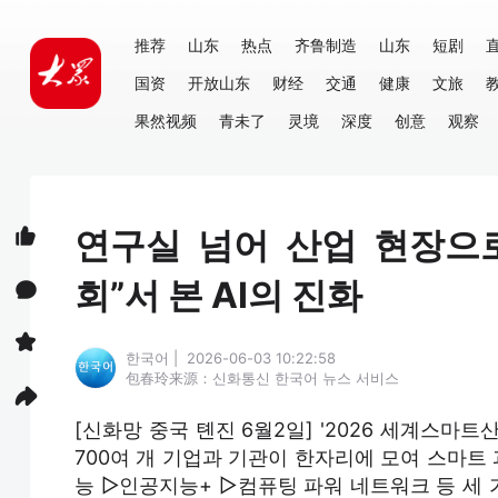
推荐
山东
热点
齐鲁制造
山东
短剧
国资
开放山东
财经
交通
健康
文旅
果然视频
青未了
灵境
深度
创意
观察
연구실 넘어 산업 현장으로
회”서 본 AI의 진화
한국어 | 2026-06-03 10:22:58
包春玲
来源：신화통신 한국어 뉴스 서비스
[신화망 중국 톈진 6월2일] '2026 세계스마트
700여 개 기업과 기관이 한자리에 모여 스마트
능 ▷인공지능+ ▷컴퓨팅 파워 네트워크 등 세