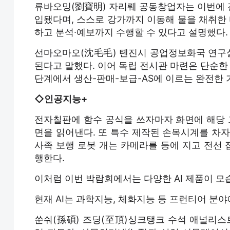
류바오밍(劉寶明) 자리뤠 공동창업자는 이번에 전
입됐다며, 스스로 강가까지 이동해 물을 채취한
하고 분석∙예보까지 수행할 수 있다고 설명했다.
선마오마오(沈毛毛) 톈진시 공업정보화국 연구
된다고 말했다. 이어 독립 전시관 마련은 단순
단계에서 생산-판매-보급-AS에 이르는 완전한
◇인공지능+
전자칠판에 함수 공식을 쓰자마자 화면에 해당
면을 읽어낸다. 또 특수 제작된 손목시계를 차자
사족 보행 로봇 개는 카메라를 등에 지고 전선
행한다.
이처럼 이번 박람회에서는 다양한 AI 제품이 모
현재 AI는 과학지능, 체화지능 등 프런티어 분야
쑨숴(孫碩) 즈딩(至頂)싱크탱크 수석 애널리스트