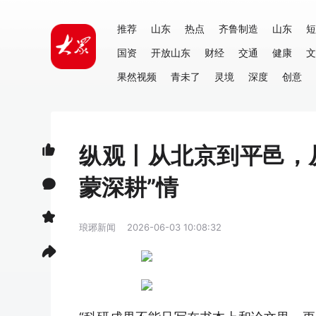
推荐
山东
热点
齐鲁制造
山东
短
国资
开放山东
财经
交通
健康
文
果然视频
青未了
灵境
深度
创意
纵观丨从北京到平邑，
蒙深耕”情
琅琊新闻
2026-06-03 10:08:32