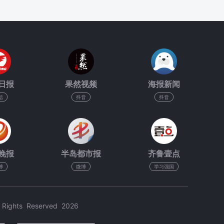
日报
果然视频
海报新闻
信
抖音
抖音
晚报
半岛都市报
齐鲁壹点
博
微博
学习强国
hts Reserved 2026