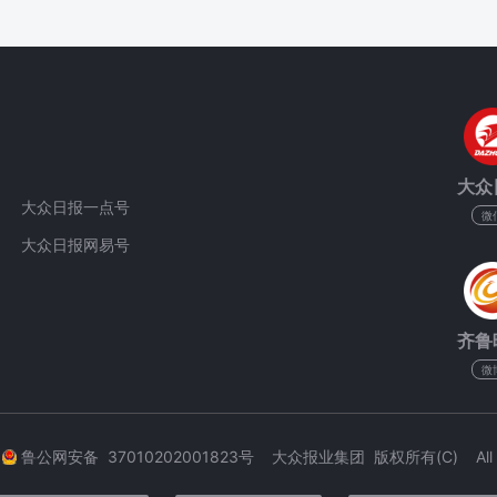
大众
大众日报一点号
微
大众日报网易号
齐鲁
微
3
鲁公网安备 37010202001823号 大众报业集团 版权所有(C) All Rig