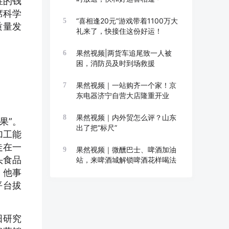
姓的钱
席科学
“喜相逢20元”游戏带着1100万大
5
质量发
礼来了，快接住这份好运！
果然视频|两货车追尾致一人被
6
困，消防员及时到场救援
果然视频｜一站购齐一个家！京
7
东电器济宁自营大店隆重开业
果然视频｜内外贸怎么评？山东
8
果”。
出了把“标尺”
加工能
走在一
果然视频｜微醺巴士、啤酒加油
9
头食品
站，来啤酒城解锁啤酒花样喝法
，他事
平台拔
阳研究