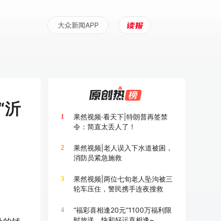
大众新闻APP
“沂
果然视频·看天下|特朗普再签禁
1
令：简直太丢人了！
果然视频|老人误入下水道被困，
2
消防员紧急施救
果然视频|两位七旬老人坠沟被三
3
轮车压住，警民携手连夜搜救
“福彩喜相逢20元”1100万福利限
4
时放送，快和好运喜相逢~