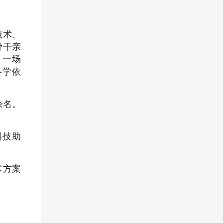
技术、
骨干亲
，一场
科学依
余名。
科技助
术方案