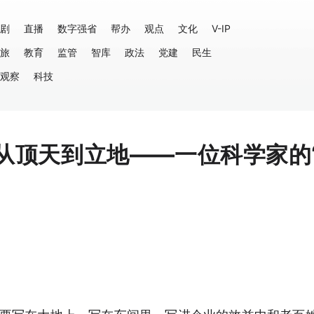
剧
直播
数字强省
帮办
观点
文化
V-IP
旅
教育
监管
智库
政法
党建
民生
观察
科技
从顶天到立地——一位科学家的