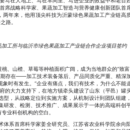
更要写在大地上、写在车间里、写进企业的效益中和老百
所首席战略科学家、果蔬加工智造与营养健康创新团队首
沂，两年来，他用顶尖科技为沂蒙绿色果蔬加工产业链高
耕之路。
品加工所与临沂市绿色果蔬加工产业链合作企业项目签约
桃、山楂、草莓等种植面积广阔，成为当地群众的“致富
境长期存在——加工技术装备落后、产品同质化严重、精深
现象时有发生。“企业有痛点，我们有技术，为什么不能
政府的大力支持下，在地方镇牵头建设了山东（平邑）罐
选型，从战略定位到实施方案，从机制设计到团队组建
集研发、检测、技术推广、成果展示于一体的高端科创
有专业科创机构的空白。
术体系首席科学家姜全研究员、江苏省农业科学院余向