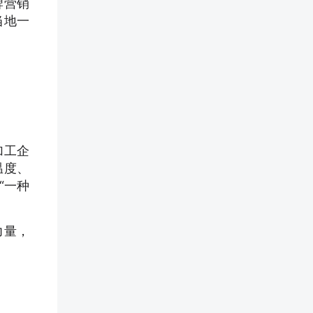
牌营销
当地一
加工企
温度、
“一种
力量，