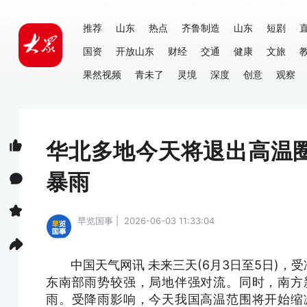
推荐
山东
热点
齐鲁制造
山东
短剧
国资
开放山东
财经
交通
健康
文旅
果然视频
青未了
灵境
深度
创意
观察
华北多地今天将退出高温
暴雨
早览国事 | 2026-06-03 11:33:04
中国天气网讯 未来三天(6月3日至5日)，
东南部雨势较强，局地伴强对流。同时，南方
雨。受降雨影响，今天我国高温范围将开始缩